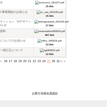
せ
15.4kb
ス事業開始のお知らせ
15.3kb
ティション「idデザイン
知らせ
17.6kb
会資料
487.6kb
についてのお知らせ
13.9kb
一部訂正について
12.9kb
へ
16
17
18
19
20
21
22
23
24
25
26
次へ ＞
お取引先様会員認証