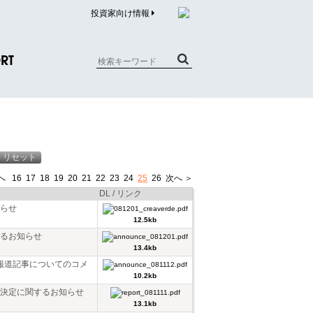
投資家向け情報
RT
質問（商品）
合わせ
質問（企業）
へ
16
17
18
19
20
21
22
23
24
25
26
次へ ＞
リチウム電池内蔵品回収について
DL / リンク
らせ
12.5kb
るお知らせ
13.4kb
聞報道記事についてのコメ
10.2kb
決定に関するお知らせ
13.1kb