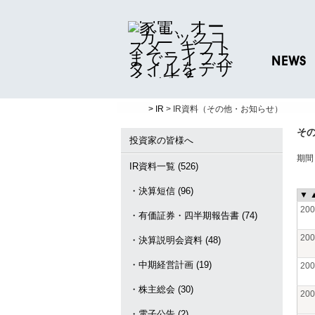
NEWS
ニュースリリ
> IR
> IR資料（その他・お知らせ）
プレスリリー
そ
投資家の皆様へ
期
IR資料一覧 (526)
・決算短信 (96)
▼
20
・有価証券・四半期報告書 (74)
20
・決算説明会資料 (48)
・中期経営計画 (19)
20
・株主総会 (30)
20
・電子公告 (2)