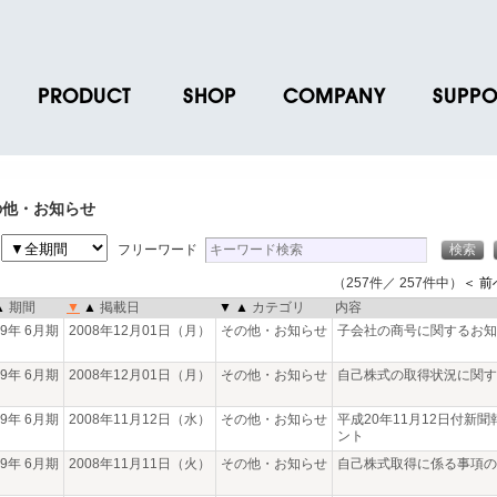
PRODUCT
SHOP
COMPANY
SUPPO
ース
ブランド一覧
店舗一覧
企業情報
よくあるご
ス
プロダクトデータ
オンラインショップ一覧
IR情報
取扱説明書
の他・お知らせ
ノベルティグッズ
BRUNO POINT SERVICE
リクルート
各種お問い
間
フリーワード
お取引先様 会員認証
社会貢献活動
よくあるご
（257件／ 257件中）
＜ 前
▲
期間
▼
▲
掲載日
▼
▲
カテゴリ
内容
09年 6月期
2008年12月01日（月）
その他・お知らせ
子会社の商号に関するお知
09年 6月期
2008年12月01日（月）
その他・お知らせ
自己株式の取得状況に関す
09年 6月期
2008年11月12日（水）
その他・お知らせ
平成20年11月12日付新
ント
09年 6月期
2008年11月11日（火）
その他・お知らせ
自己株式取得に係る事項の