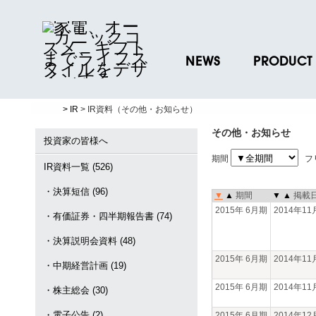
NEWS
PRODUCT
ニュースリリース
ブランド一覧
> IR
> IR資料（その他・お知らせ）
プレスリリース
プロダクトデー
その他・お知らせ
ノベルティグッ
投資家の皆様へ
期間
フ
お取引先様 会員
IR資料一覧 (526)
・決算短信 (96)
▼
▲
期間
▼
▲
掲載
2015年 6月期
2014年1
・有価証券・四半期報告書 (74)
・決算説明会資料 (48)
2015年 6月期
2014年1
・中期経営計画 (19)
2015年 6月期
2014年1
・株主総会 (30)
・電子公告 (2)
2015年 6月期
2014年1