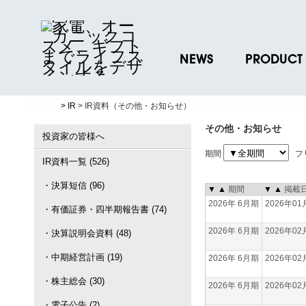
NEWS
PRODUCT
ニュースリリース
ブランド一覧
> IR
> IR資料（その他・お知らせ）
プレスリリース
プロダクトデー
その他・お知らせ
ノベルティグッ
投資家の皆様へ
期間
フ
お取引先様 会員
IR資料一覧 (526)
・決算短信 (96)
▼
▲
期間
▼
▲
掲載
2026年 6月期
2026年0
・有価証券・四半期報告書 (74)
2026年 6月期
2026年0
・決算説明会資料 (48)
・中期経営計画 (19)
2026年 6月期
2026年0
・株主総会 (30)
2026年 6月期
2026年0
・電子公告 (2)