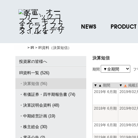
NEWS
PRODUCT
ニュースリリース
ブランド一覧
> IR
> IR資料（決算短信）
プレスリリース
プロダクトデー
決算短信
ノベルティグッ
投資家の皆様へ
期間
フ
お取引先様 会員
IR資料一覧 (526)
・決算短信 (96)
▼
▲
期間
▼
▲
掲載
2019年 6月期
2019年0
・有価証券・四半期報告書 (74)
・決算説明会資料 (48)
2018年 6月期
2019年0
・中期経営計画 (19)
2019年 6月期
2019年0
・株主総会 (30)
・電子公告 (2)
2019年 6月期
2019年0