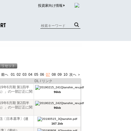
投資家向け情報
RT
質問（商品）
合わせ
質問（企業）
 前へ
01
02
03
04
05
06
07
08
09
10
次へ ＞
リチウム電池内蔵品回収について
DL / リンク
9年6月期 第1四半
結）」の一部訂正に関
96kb
9年6月期 第2四半
結）」の一部訂正に関
96kb
短信〔日本基準〕(連
167.1kb
基準〕(連結）