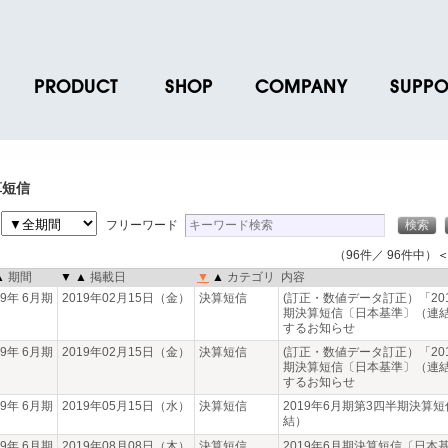
PRODUCT
SHOP
COMPANY
SUPPO
ース
ブランド一覧
店舗一覧
企業情報
よくあるご
ス
プロダクトデータ
オンラインショップ一覧
IR情報
取扱説明書
算短信
ノベルティグッズ
BRUNO POINT SERVICE
リクルート
各種お問い
間
フリーワード
お取引先様 会員認証
社会貢献活動
よくあるご
（96件／ 96件中）
＜
▲
期間
▼
▲
掲載日
▼
▲
カテゴリ
内容
19年 6月期
2019年02月15日（金）
決算短信
(訂正・数値データ訂正）「201
期決算短信〔日本基準〕（連
するお知らせ
19年 6月期
2019年02月15日（金）
決算短信
(訂正・数値データ訂正）「201
期決算短信〔日本基準〕（連
するお知らせ
19年 6月期
2019年05月15日（水）
決算短信
2019年6月期第3四半期決算
結）
19年 6月期
2019年08月08日（木）
決算短信
2019年6月期決算短信〔日本