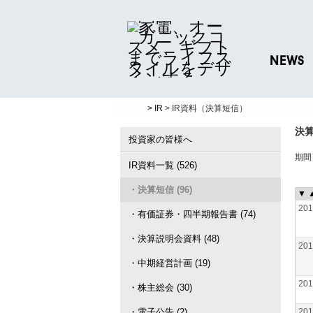
NEWS
ニュースリリ
> IR
> IR資料（決算短信）
プレスリリー
決
投資家の皆様へ
期
IR資料一覧 (526)
・決算短信 (96)
▼
20
・有価証券・四半期報告書 (74)
・決算説明会資料 (48)
20
・中期経営計画 (19)
20
・株主総会 (30)
・電子公告 (2)
20