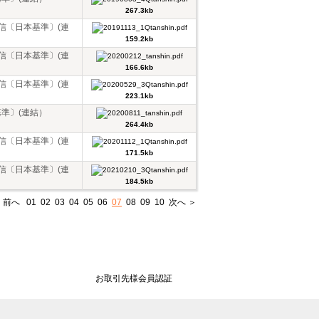
267.3kb
短信〔日本基準〕(連
159.2kb
短信〔日本基準〕(連
166.6kb
短信〔日本基準〕(連
223.1kb
基準〕(連結）
264.4kb
短信〔日本基準〕(連
171.5kb
短信〔日本基準〕(連
184.5kb
 前へ
01
02
03
04
05
06
07
08
09
10
次へ ＞
お取引先様会員認証