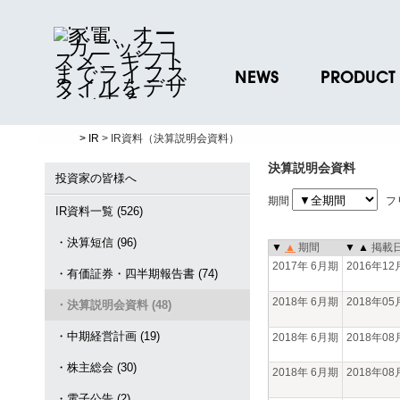
NEWS
PRODUCT
ニュースリリース
ブランド一覧
> IR
> IR資料（決算説明会資料）
プレスリリース
プロダクトデー
決算説明会資料
ノベルティグッ
投資家の皆様へ
期間
フ
お取引先様 会員
IR資料一覧 (526)
・決算短信 (96)
▼
▲
期間
▼
▲
掲載
2017年 6月期
2016年1
・有価証券・四半期報告書 (74)
2018年 6月期
2018年0
・決算説明会資料 (48)
・中期経営計画 (19)
2018年 6月期
2018年0
・株主総会 (30)
2018年 6月期
2018年0
・電子公告 (2)