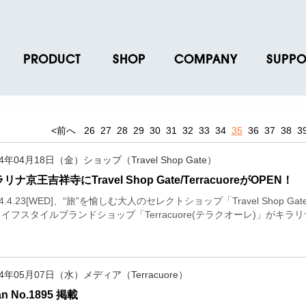
PRODUCT
SHOP
COMPANY
SUPPO
ース
ブランド一覧
店舗一覧
企業情報
よくあるご
ス
プロダクトデータ
オンラインショップ一覧
IR情報
取扱説明書
<前へ
26
27
28
29
30
31
32
33
34
35
36
37
38
3
ノベルティグッズ
BRUNO POINT SERVICE
リクルート
各種お問い
14年04月18日（金）ショップ（Travel Shop Gate）
お取引先様 会員認証
社会貢献活動
よくあるご
リナ京王吉祥寺にTravel Shop Gate/TerracuoreがOPEN！
14.4.23[WED]、“旅”を愉しむ大人のセレクトショップ「Travel Sho
イフスタイルブランドショップ「Terracuore(テラクオーレ)」がキ
14年05月07日（水）メディア（Terracuore）
an No.1895 掲載