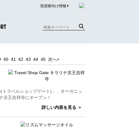
投資家向け情報
RT
質問（商品）
9
40
41
42
43
44
45
次へ>
合わせ
質問（企業）
リチウム電池内蔵品回収について
p Gate(トラベルショップゲート)」、オーガニッ
ラリナ京王吉祥寺にオープン！
詳しい内容を見る ＞