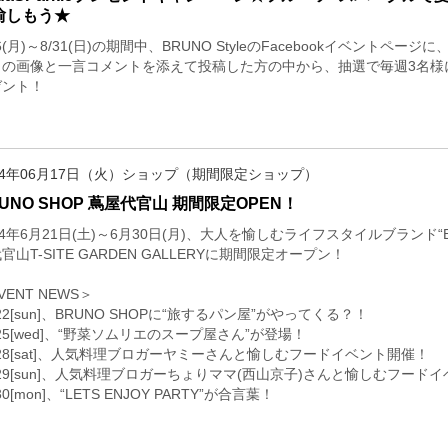
愉しもう★
16(月)～8/31(日)の期間中、BRUNO StyleのFacebookイベン
の画像と一言コメントを添えて投稿した方の中から、抽選で毎週3名様にSo
ゼント！
14年06月17日（火）ショップ（期間限定ショップ）
UNO SHOP 蔦屋代官山 期間限定OPEN！
14年6月21日(土)～6月30日(月)、大人を愉しむライフスタイルブラン
官山T-SITE GARDEN GALLERYに期間限定オープン！
VENT NEWS＞
/22[sun]、BRUNO SHOPに“旅するパン屋”がやってくる？！
/25[wed]、“野菜ソムリエのスープ屋さん”が登場！
/28[sat]、人気料理ブロガーヤミーさんと愉しむフードイベント開催！
/29[sun]、人気料理ブロガーちょりママ(西山京子)さんと愉しむフード
/30[mon]、“LETS ENJOY PARTY”が合言葉！