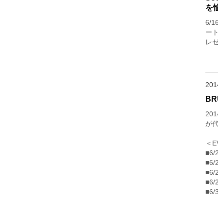
を
6/
ート
レ
20
BR
20
が代
＜E
■6
■6
■6
■6
■6