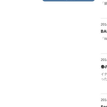
「
20
BA
「W
20
春
イ
っ
20
S