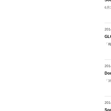
6月
20
GL
「
20
Do
「
20
S