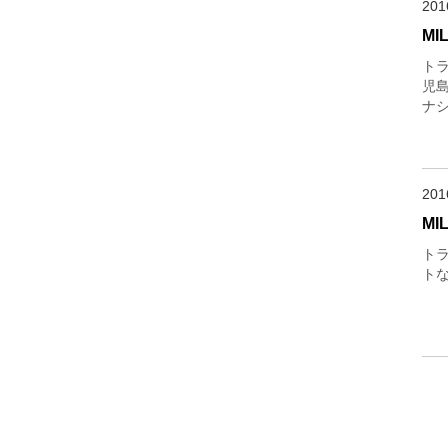
20
MI
トラ
児
ナ
20
MI
トラ
トな