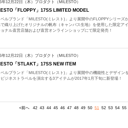
16年12月22日（木）プロダクト（MILESTO）
LESTO「FLOPPY」17SS LIMITED MODEL
ベルブランド「MILESTO(ミレスト)」より展開中のFLOPPYシリ
島で織り上げたオリジナルの帆布（キャンバス生地）を使用した限定アイテ
ショナル直営店舗および直営オンラインショップにて限定発売！
16年12月22日（木）プロダクト（MILESTO）
LESTO「STLAKT」17SS NEW ITEM
ベルブランド「MILESTO(ミレスト)」より展開中の機能性とデザイン
ビジネストラベルを演出する3アイテムが2017年1月下旬に新登場！
<前へ
42
43
44
45
46
47
48
49
50
51
52
53
54
55