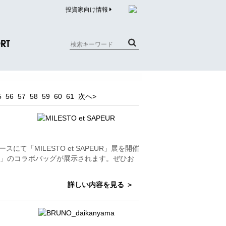
投資家向け情報
RT
質問（商品）
5
56
57
58
59
60
61
次へ>
合わせ
質問（企業）
リチウム電池内蔵品回収について
スにて「MILESTO et SAPEUR」展を開催
UER」のコラボバッグが展示されます。ぜひお
詳しい内容を見る ＞