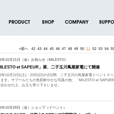
PRODUCT
SHOP
COMPANY
SUPPO
ース
ブランド一覧
店舗一覧
企業情報
よくあるご
ス
プロダクトデータ
オンラインショップ一覧
IR情報
取扱説明書
<前へ
42
43
44
45
46
47
48
49
50
51
52
53
54
5
ノベルティグッズ
BRUNO POINT SERVICE
リクルート
各種お問い
16年10月21日（金）お知らせ（MILESTO）
お取引先様 会員認証
社会貢献活動
よくあるご
ILESTO et SAPEUR」展、二子玉川蔦屋家電にて開催
16年10月22日(土)・23日(日)の2日間、二子玉川の蔦屋家電イベントスペー
ます。サプールたちの色彩鮮やかな写真の他、「MILESTO et SAP
い合わせの上、お立ち寄り下さいませ。
16年10月28日（金）ショップ（イベント）