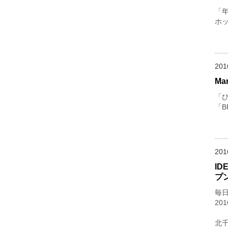
「年
ホッ
20
Ma
「
「B
20
ID
プ
毎日
20
北千