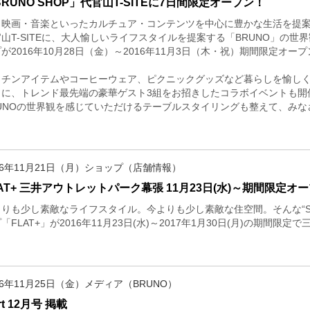
RUNO SHOP」代官山T-SITEに7日間限定オープン！
・映画・音楽といったカルチュア・コンテンツを中心に豊かな生活を提
山T-SITEに、大人愉しいライフスタイルを提案する「BRUNO」の
が2016年10月28日（金）～2016年11月3日（木・祝）期間限定オー
ッチンアイテムやコーヒーウェア、ピクニックグッズなど暮らしを愉し
らに、トレンド最先端の豪華ゲスト3組をお招きしたコラボイベントも開
RUNOの世界観を感じていただけるテーブルスタイリングも整えて、み
16年11月21日（月）ショップ（店舗情報）
LAT+ 三井アウトレットパーク幕張 11月23日(水)～期間限定オ
りも少し素敵なライフスタイル。今よりも少し素敵な住空間。そんな“Smart
「FLAT+」が2016年11月23日(水)～2017年1月30日(月)の期間
16年11月25日（金）メディア（BRUNO）
rt 12月号 掲載