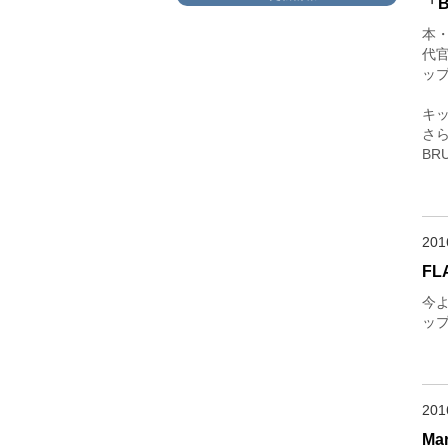
「B
本
代官
ップ
キ
さ
B
20
F
今よ
ップ
20
Ma