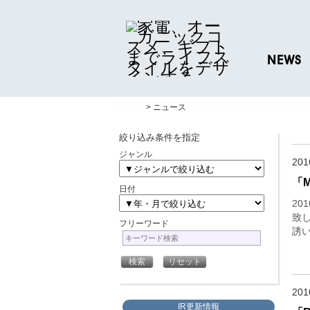
NEWS
ニュースリリ
> ニュース
プレスリリー
絞り込み条件を指定
ジャンル
20
「M
日付
20
致し
フリーワード
誘
20
IR更新情報