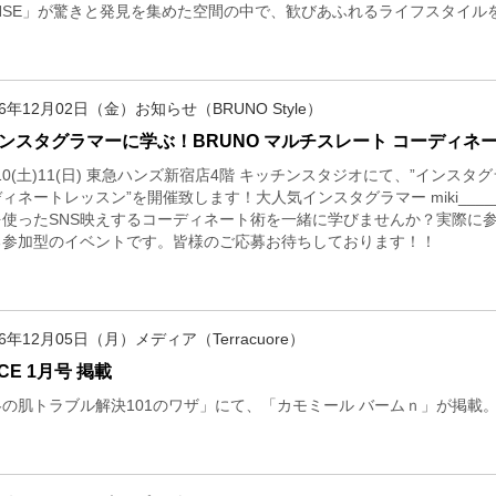
ENSE」が驚きと発見を集めた空間の中で、歓びあふれるライフスタイル
16年12月02日（金）お知らせ（BRUNO Style）
インスタグラマーに学ぶ！BRUNO マルチスレート コーディネ
/10(土)11(日) 東急ハンズ新宿店4階 キッチンスタジオにて、”インスタ
ィネートレッスン”を開催致します！大人気インスタグラマー miki____
を使ったSNS映えするコーディネート術を一緒に学びませんか？実際に
る参加型のイベントです。皆様のご応募お待ちしております！！
16年12月05日（月）メディア（Terracuore）
CE 1月号 掲載
冬の肌トラブル解決101のワザ」にて、「カモミール バームｎ」が掲載