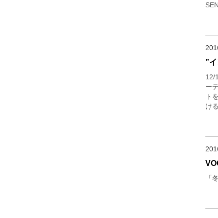
S
20
”
12
ーデ
ト
け
20
VO
「