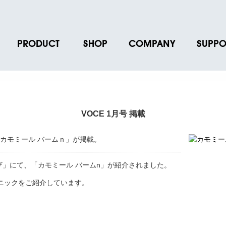
PRODUCT
SHOP
COMPANY
SUPPO
ース
ブランド一覧
店舗一覧
企業情報
よくあるご
ス
プロダクトデータ
オンラインショップ一覧
IR情報
取扱説明書
ノベルティグッズ
BRUNO POINT SERVICE
リクルート
各種お問い
VOCE 1月号 掲載
お取引先様 会員認証
社会貢献活動
よくあるご
「カモミール バームｎ」が掲載。
ワザ」にて、「カモミール バームn」が紹介されました。
ニックをご紹介しています。