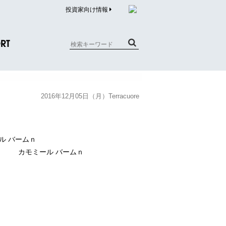
投資家向け情報
RT
質問（商品）
2016年12月05日（月）Terracuore
合わせ
質問（企業）
リチウム電池内蔵品回収について
カモミール バームｎ