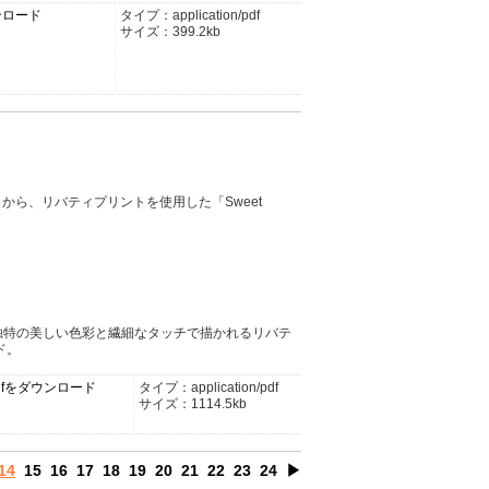
ンロード
タイプ：application/pdf
サイズ：399.2kb
」から、リバティプリントを使用した「Sweet
独特の美しい色彩と繊細なタッチで描かれるリバテ
ド。
p.pdfをダウンロード
タイプ：application/pdf
サイズ：1114.5kb
14
15
16
17
18
19
20
21
22
23
24
▶