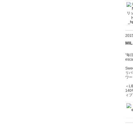
20
MI
“毎
es
Sw
リバ
ワー
＜LI
14
ィプ