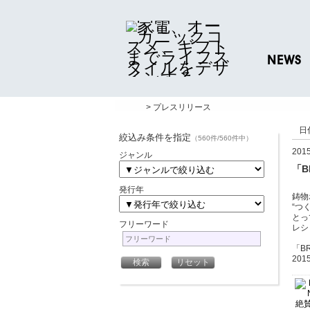
NEWS
ニュースリリ
> プレスリリース
プレスリリー
日
絞込み条件を指定
（560件/560件中）
20
ジャンル
「B
発行年
鋳物
“つ
とっ
フリーワード
レシ
「B
20