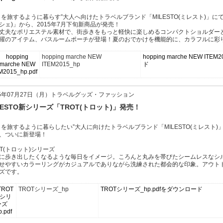
日を旅するように暮らす”大人へ向けたトラベルブランド「MILESTO(ミレスト)」にて展開
シェ)」から、2015年7月下旬新商品が発売！
丈夫なポリエステル素材で、街歩きをもっと軽快に楽しめるコンパクトショルダー
躍のアイテム、バスルームポーチが登場！夏のおでかけを機能的に、カラフルに彩
hopping marche NEW
hopping marche NEW ITE
ITEM2015_hp
ド
15年07月27日（月）トラベルグッズ・ファッション
LESTO新シリーズ「TROT(トロット)」発売！
日を旅するように暮らしたい”大人に向けたトラベルブランド「MILESTO(ミレスト)」
、ついに新登場！
OT(トロット)シリーズ
に歩き出したくなるような毎日をイメージ。ころんと丸みを帯びたシームレスなシ
せやすいカラーリングがカジュアルでありながら洗練された都会的な印象。アウト
ズです。
TROTシリーズ_hp
TROTシリーズ_hp.pdfをダウンロード