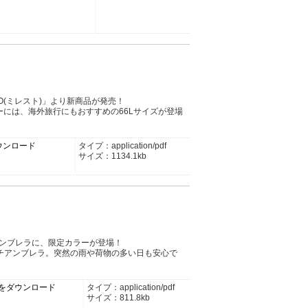
TO(ミレスト)」より新商品が発売！
ーには、海外旅行にもおすすめの66Lサイズが登場
をダウンロード
タイプ：application/pdf
サイズ：1134.1kb
アンブレラに、限定カラーが登場！
チアンブレラ。突然の雨や荷物の多い日も安心で
dfをダウンロード
タイプ：application/pdf
サイズ：811.8kb