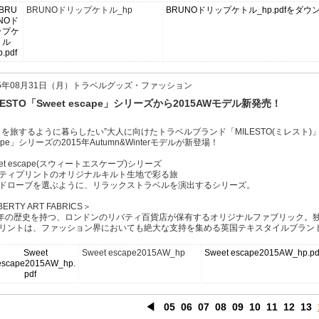
BRUNOドリップケトル_hp
BRUNOドリップケトル_hp.pdfをダウ
15年08月31日（月）トラベルグッズ・ファッション
LESTO「Sweet escape」シリーズから2015AWモデル新発売！
日を旅するように暮らしたい”大人に向けたトラベルブランド「MILESTO(ミレスト)
cape」シリーズの2015年Autumn&Winterモデルが新登場！
eet escape(スウィートエスケープ)シリーズ
ティプリントのオリジナルキルト生地で彩る旅
ドローブを選ぶように、リラックストラベルを演出するシリーズ。
BERTY ART FABRICS＞
0年の歴史を持つ、ロンドンのリバティ百貨店が保有するオリジナルファブリック。
リントは、ファッション界においても絶大な支持を集める英国テキスタイルブラン
Sweet escape2015AW_hp
Sweet escape2015AW_h
◀
05
06
07
08
09
10
11
12
13