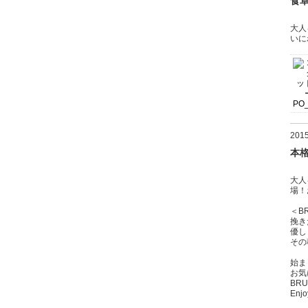
食
大人
いに
20
本
大人
場！
＜BR
挽き
優し
その
始ま
お気
BR
Enj