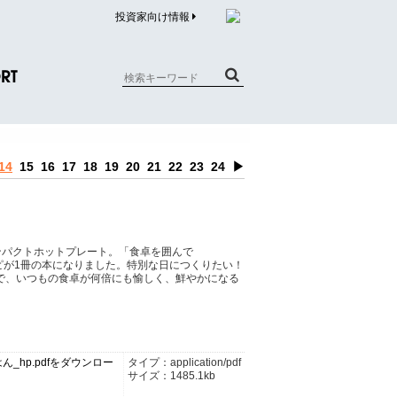
投資家向け情報
RT
質問（商品）
14
15
16
17
18
19
20
21
22
23
24
▶
合わせ
質問（企業）
リチウム電池内蔵品回収について
ンパクトホットプレート。「食卓を囲んで
ピが1冊の本になりました。特別な日につくりたい！
で、いつもの食卓が何倍にも愉しく、鮮やかになる
_hp.pdfをダウンロー
タイプ：application/pdf
サイズ：1485.1kb