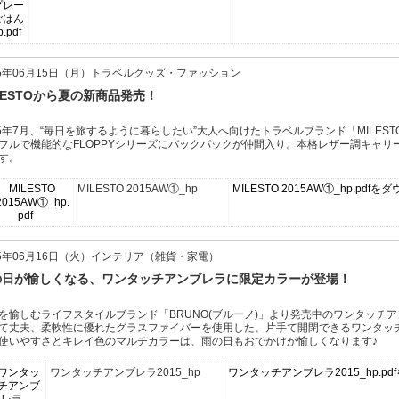
15年06月15日（月）トラベルグッズ・ファッション
LESTOから夏の新商品発売！
15年7月、“毎日を旅するように暮らしたい”大人へ向けたトラベルブランド「MILES
フルで機能的なFLOPPYシリーズにバックパックが仲間入り。本格レザー調キャリ
す。
MILESTO 2015AW①_hp
MILESTO 2015AW①_hp.pdf
15年06月16日（火）インテリア（雑貨・家電）
の日が愉しくなる、ワンタッチアンブレラに限定カラーが登場！
を愉しむライフスタイルブランド「BRUNO(ブルーノ)」より発売中のワンタッチ
て丈夫、柔軟性に優れたグラスファイバーを使用した、片手て開閉できるワンタッ
使いやすさとキレイ色のマルチカラーは、雨の日もおでかけが愉しくなります♪
ワンタッチアンブレラ2015_hp
ワンタッチアンブレラ2015_hp.p