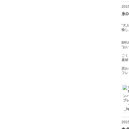
20
氷
“大
愉し
BR
“お
ごく
素材
思わ
フレ
20