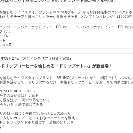
卓をほっこり！彩るコンパクトホットプレート限定モデル発売！
を愉しむライフスタイルブランドBRUNO(ブルーノ)から好評発売中のコンパクト
わとりモチーフとほっこりカラーが食欲をそそる「パンプキンオレンジ」は2015年
コンパクトホットプレートPO_hp
コンパクトホットプレートPO_hp.
15年08月27日（木）インテリア（雑貨・家電）
格ドリップコーヒーを愉しめる「ドリップケトル」が新登場！
を愉しむライフスタイルブランド「BRUNO(ブルーノ)」から、細口でドリップのし
お湯を沸かして、ドリップするだけ…本格ドリップコーヒーがおうちで簡単に愉し
UNO DRIP KETTLE＞
たての豆が香ばしく薫る
く湯を注ぐ 一滴ずつ落ちていく
移ろいを 五感で感じてみる
りの朝 一息つく午後 忙しかった1日の終わり
に入りのカップに とっておきのクッキーを添えて
UNO ドリップケトルと過ごす、至福のひととき
oy！