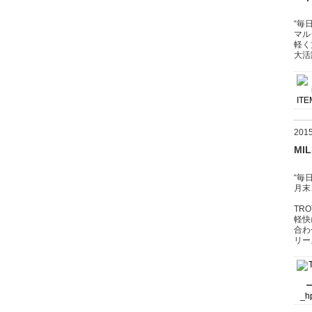
“毎
マル
軽く
大活
20
MI
“毎
月末
TR
軽快
合わ
リー