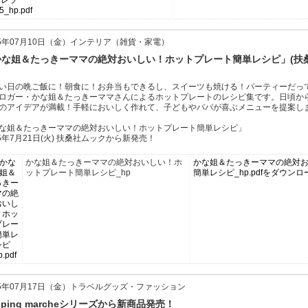
15年07月10日（金）インテリア（雑貨・家電）
かな姐＆たっきーママの絶対おいしい！ホットプレート簡単レシピ」(扶
い日の晩ご飯に！朝食に！お弁当もできるし、スイーツも焼ける！パーティーだって
ロガー・かな姐＆たっきーママさんによるホットプレートのレシピ集です。日頃か
のアイデアが満載！手軽においしく作れて、子どもやパパが喜ぶメニューを提案し
な姐＆たっきーママの絶対おいしい！ホットプレート簡単レシピ」
15年7月21日(火) 扶桑社ムックから新発売！
かな姐＆たっきーママの絶対おいしい！ホ
かな姐＆たっきーママの絶対
ットプレート簡単レシピ_hp
簡単レシピ_hp.pdfをダウンロ
15年07月17日（金）トラベルグッズ・ファッション
pping marcheシリーズから新商品発売！