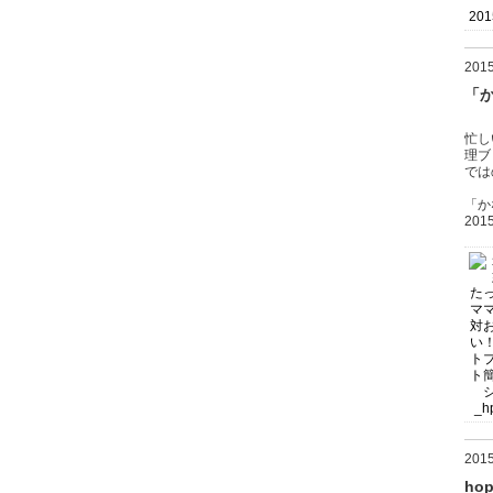
20
「
忙し
理ブ
では
「か
20
20
ho