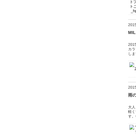
20
MI
20
カラ
しま
20
雨
大人
軽く
す。