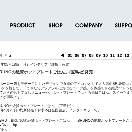
PRODUCT
SHOP
COMPANY
SUPPO
ース
ブランド一覧
店舗一覧
企業情報
よくあるご
ス
プロダクトデータ
オンラインショップ一覧
IR情報
取扱説明書
◀
05
06
07
08
09
10
11
12
13
付
▼
▲
ノベルティグッズ
BRUNO POINT SERVICE
リクルート
各種お問い
15年05月18日（月）インテリア（雑貨・家電）
お取引先様 会員認証
社会貢献活動
よくあるご
RUNOの絶賛ホットプレートごはん」(宝島社)発売！
ホーロー鍋をモチーフにしたデザインで食卓のアイコンとして大人気のBRUNOコ
くる”を愉しむ」「できたてアツアツをほおばるライブ感」を体感できる絶品65レシ
ておきのおもてなしメニューや、ホットプレートでつくる毎日ごはん、スイーツま
ピが満載です。
RUNOの絶賛ホットプレートごはん」(宝島社)
15年5月21日(木)新発売！お求めは全国書店、インターネットで。
BRUNOの絶賛ホットプレートごはん
BRUNOの絶賛ホットプレートごはん
_hp
ド