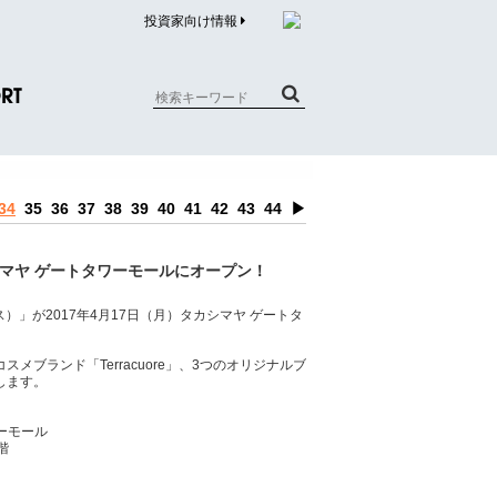
投資家向け情報
RT
質問（商品）
34
35
36
37
38
39
40
41
42
43
44
▶
合わせ
質問（企業）
カシマヤ ゲートタワーモールにオープン！
リチウム電池内蔵品回収について
ス）」が2017年4月17日（月）タカシマヤ ゲートタ
メブランド「Terracuore」、3つのオリジナルブ
します。
タワーモール
階