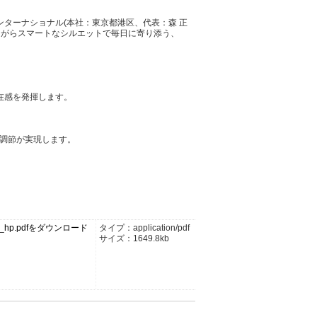
ターナショナル(本社：東京都港区、代表：森 正
ながらスマートなシルエットで毎日に寄り添う、
在感を発揮します。
な調節が実現します。
hp.pdfをダウンロード
タイプ：application/pdf
サイズ：1649.8kb