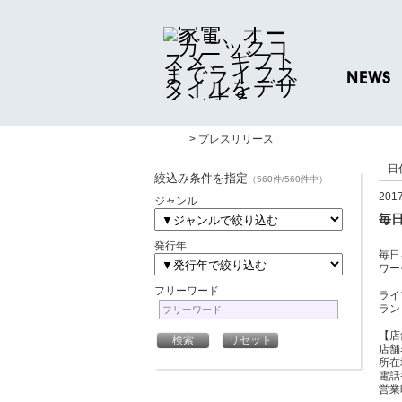
NEWS
ニュースリリ
> プレスリリース
プレスリリー
日
絞込み条件を指定
（560件/560件中）
20
ジャンル
毎日
発行年
毎日
ワー
フリーワード
ライ
ラン
【店
店舗名
所在
電話番
営業時