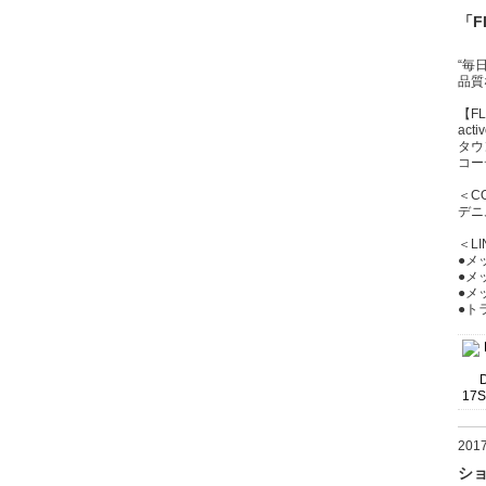
「
“毎
品質
【F
acti
タウ
コー
＜C
デニ
＜LI
●メッ
●メッ
●メッ
●ト
20
シ