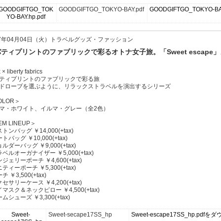
GOODGIFTGO_TOKYO-BAY.pdf
GOODGIFTGO_TOKYO-
17年04月04日（火）トラベルグッズ・ファッション
ティプリントのファブリックで彩るオトナ女子旅。「Sweet escape」
 × liberty fabrics
ティプリントのファブリックで彩る旅
ドローブを選ぶように、リラックストラベルを演出するシリーズ
OLOR＞
マ・ホワイト、イルマ・グレー（全2色）
EM LINEUP＞
トンバッグ ￥14,000(+tax)
トバッグ ￥10,000(+tax)
ルダーバッグ ￥9,000(+tax)
ベルオーガナイザー ￥5,000(+tax)
ジェリーポーチ ￥4,600(+tax)
ティーポーチ ￥5,300(+tax)
チ ￥3,500(+tax)
セサリーケース ￥4,200(+tax)
イマスク＆ネックピロー ￥4,500(+tax)
ムシューズ ￥3,300(+tax)
Sweet-secape17SS_hp
Sweet-escape17SS_hp.pdf