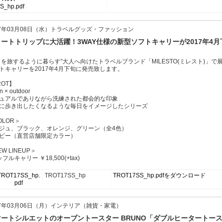
17年03月08日（水）トラベルグッズ・ファッション
ートトリップに大活躍！3WAY仕様の新型ソフトキャリーが2017年4
日を旅するように暮らす”大人へ向けたトラベルブランド「MILESTO(ミレスト)」で
トキャリーを2017年4月下旬に発売致します。
ROT】
n × outdoor
ュアルでありながら洗練された都会的な印象
に歩き出したくなるような毎日をイメージしたシリーズ
OLOR＞
ジュ、ブラック、オレンジ、グリーン（全4色）
ビー（直営店舗限定カラー）
W LINEUP＞
フルキャリー ￥18,500(+tax)
TROT17SS_hp
TROT17SS_hp.pdfをダウンロード
17年03月06日（月）インテリア（雑貨・家電）
マートシルエットのオーブントースター BRUNO「ダブルヒータートー