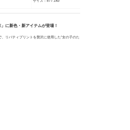
サイズ：877.1kb
INE」に新色・新アイテムが登場！
で、リバティプリントを贅沢に使用した“女の子のた