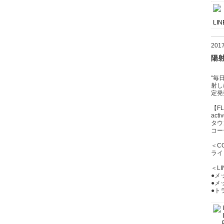
20
陽
“毎
射し
定発
【F
acti
タウ
コー
＜C
ライ
＜LI
●メ
●メ
●ト