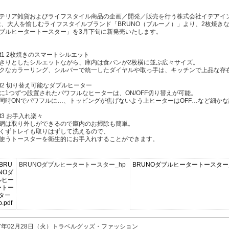
テリア雑貨およびライフスタイル商品の企画／開発／販売を行う株式会社イデアイン
は、大人を愉しむライフスタイルブランド「BRUNO（ブルーノ）」より、2枚焼き
ブルヒータートースター」を3月下旬に新発売いたします。
int1 2枚焼きのスマートシルエット
きりとしたシルエットながら、庫内は食パンが2枚横に並ぶ広々サイズ。
クなカラーリング、シルバーで統一したダイヤルや取っ手は、キッチンで上品な存
int2 切り替え可能なダブルヒーター
に1つずつ設置されたパワフルなヒーターは、ON/OFF切り替えが可能。
同時ONでパワフルに…、トッピングが焦げないよう上ヒーターはOFF…など細か
nt3 お手入れ楽々
網は取り外しができるので庫内のお掃除も簡単。
くずトレイも取りはずして洗えるので、
使うトースターを衛生的にお手入れすることができます。
BRUNOダブルヒータートースター_hp
BRUNOダブルヒータートースター_
17年02月28日（火）トラベルグッズ・ファッション