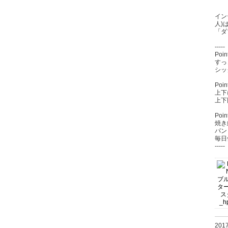
イン
人)
「ダ
-----
Po
すっ
シッ
Po
上下
上下
Poi
焼き
パン
毎日
-----
20