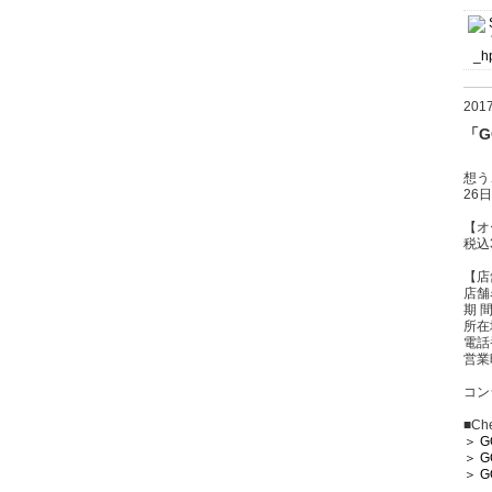
20
「G
想う
26
【オ
税込
【店
店舗名
期 
所在
電話番
営業
コン
■Che
＞ G
＞ G
＞ G