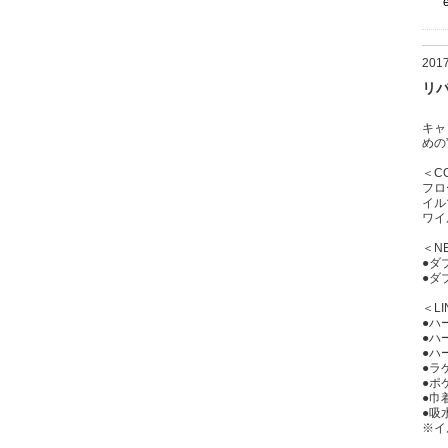
20
リバ
キャ
めの
＜C
フロ
イル
ワイ
＜NE
●ダ
●ダ
＜LI
●ハ
●ハ
●ハー
●ラゲ
●ポ
●巾着
●吸
※イ