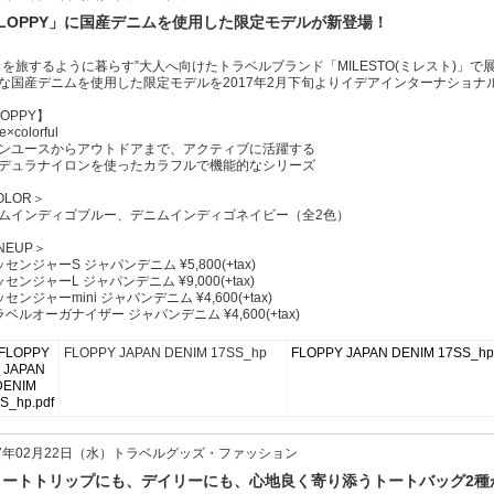
FLOPPY」に国産デニムを使用した限定モデルが新登場！
日を旅するように暮らす”大人へ向けたトラベルブランド「MILESTO(ミレスト)」で展
な国産デニムを使用した限定モデルを2017年2月下旬よりイデアインターナショ
LOPPY】
ve×colorful
ンユースからアウトドアまで、アクティブに活躍する
デュラナイロンを使ったカラフルで機能的なシリーズ
OLOR＞
ムインディゴブルー、デニムインディゴネイビー（全2色）
NEUP＞
センジャーS ジャパンデニム ¥5,800(+tax)
センジャーL ジャパンデニム ¥9,000(+tax)
センジャーmini ジャパンデニム ¥4,600(+tax)
ラベルオーガナイザー ジャパンデニム ¥4,600(+tax)
FLOPPY JAPAN DENIM 17SS_hp
FLOPPY JAPAN DENIM 17SS
17年02月22日（水）トラベルグッズ・ファッション
ョートトリップにも、デイリーにも、心地良く寄り添うトートバッグ2種