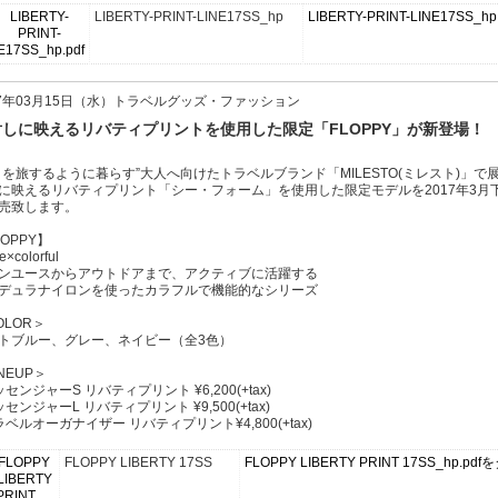
LIBERTY-PRINT-LINE17SS_hp
LIBERTY-PRINT-LINE17SS
17年03月15日（水）トラベルグッズ・ファッション
射しに映えるリバティプリントを使用した限定「FLOPPY」が新登場！
日を旅するように暮らす”大人へ向けたトラベルブランド「MILESTO(ミレスト)」で展
に映えるリバティプリント「シー・フォーム」を使用した限定モデルを2017年3
売致します。
LOPPY】
ve×colorful
ンユースからアウトドアまで、アクティブに活躍する
デュラナイロンを使ったカラフルで機能的なシリーズ
OLOR＞
トブルー、グレー、ネイビー（全3色）
NEUP＞
ッセンジャーS リバティプリント ¥6,200(+tax)
ッセンジャーL リバティプリント ¥9,500(+tax)
ラベルオーガナイザー リバティプリント¥4,800(+tax)
FLOPPY LIBERTY 17SS
FLOPPY LIBERTY PRINT 17SS_hp.