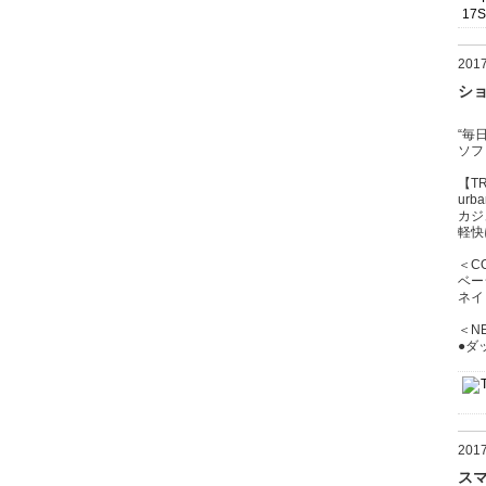
20
ショ
“毎
ソフ
【T
urba
カジ
軽快
＜C
ベー
ネイ
＜NE
●ダッ
20
ス