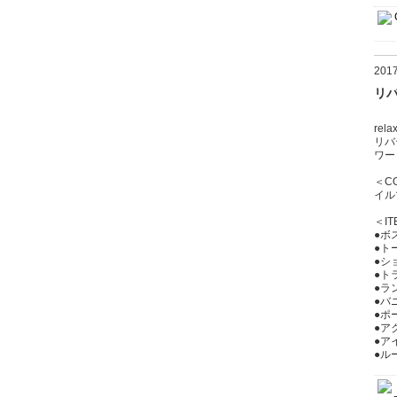
20
リバ
relax
リバ
ワー
＜C
イル
＜IT
●ボス
●トー
●ショ
●トラ
●ラン
●バニ
●ポー
●アク
●ア
●ルー