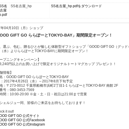
SS名古屋_hp
SS名古屋_hp.pdfをダウンロード
17年04月10日（月）ショップ
OOD GIFT GO ららぽーとTOKYO-BAY」期間限定オープン！
、選ぶ、包む。贈るひとが愉しむ体験型ギフトショップ「GOOD GIFT GO（グッ
日（水）よりららぽーとTOKYO-BAYに期間限定オープン！
ープニングキャンペーン】
3,240円以上のお買い上げで限定オリジナルトートマグカップ プレゼント！
舗情報】
：GOOD GIFT GO ららぽーとTOKYO-BAY
間：2017年4月26日（水）～2017年8月下旬予定
地：〒273-0012 千葉県船橋市浜町2丁目1-1 ららぽーとTOKYO-BAY 南館 2F
号：080-3453-7569
時間：10:00-20:00 ※金・土・日・祝日は21:00まで営業
シェルジュ一同、皆様のご来店をお待ちしております！
ck it out!
OOD GIFT GO 公式サイト
OOD GIFT GO 公式Facebook
OOD GIFT GO 公式Instagram