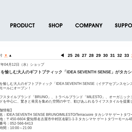
PRODUCT
SHOP
COMPANY
SUPPO
ース
ブランド一覧
店舗一覧
企業情報
よくあるご
ス
プロダクトデータ
オンラインショップ一覧
IR情報
取扱説明書
◀
25
26
27
28
29
30
31
32
33
付
▼
▲
ノベルティグッズ
BRUNO POINT SERVICE
リクルート
各種お問い
17年04月12日（水）ショップ
お取引先様 会員認証
社会貢献活動
よくあるご
を愉しむ大人のギフトブティック「IDEA SEVENTH SENSE」がタ
を愉しむ大人のギフトブティック「IDEA SEVENTH SENSE（イデアセブンスセン
モールにオープン！
フスタイルブランド「BRUNO」、トラベルブランド「MILESTO」、オーガニックコス
ドを中心に、驚きと発見を集めた空間の中で、歓びあふれるライフスタイルを提案
舗情報】
：IDEA SEVENTH SENSE BRUNO/MILESTO/Terracuore タカシマヤ ゲート
地：〒450-6604 愛知県名古屋市中村区名駅1-1-3 タカシマヤ ゲートタワーモール4
号：052-566-6413
間：10:00～21:00