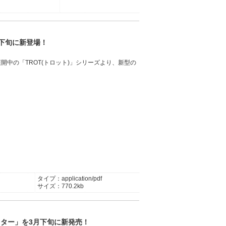
月下旬に新登場！
展開中の「TROT(トロット)」シリーズより、新型の
タイプ：application/pdf
サイズ：770.2kb
スター」を3月下旬に新発売！