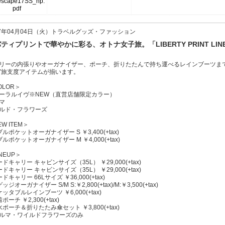
17年04月04日（火）トラベルグッズ・ファッション
ティプリントで華やかに彩る、オトナ女子旅。「LIBERTY PRINT L
リーの内張りやオーガナイザー、ポーチ、折りたたんで持ち運べるレインブーツま
”旅支度アイテムが揃います。
OLOR＞
ーラルイヴ※NEW（直営店舗限定カラー）
マ
ルド・フラワーズ
W ITEM＞
ブルポケットオーガナイザー S ￥3,400(+tax)
ブルポケットオーガナイザー M ￥4,000(+tax)
NEUP＞
ードキャリー キャビンサイズ（35L） ￥29,000(+tax)
ードキャリー キャビンサイズ（35L） ￥29,000(+tax)
ドキャリー 66Lサイズ ￥36,000(+tax)
ッジオーガナイザー S/M S:￥2,800(+tax)/M:￥3,500(+tax)
ケッタブルレインブーツ ￥6,000(+tax)
ポーチ ￥2,300(+tax)
水ポーチ＆折りたたみ傘セット ￥3,800(+tax)
ルマ・ワイルドフラワーズのみ