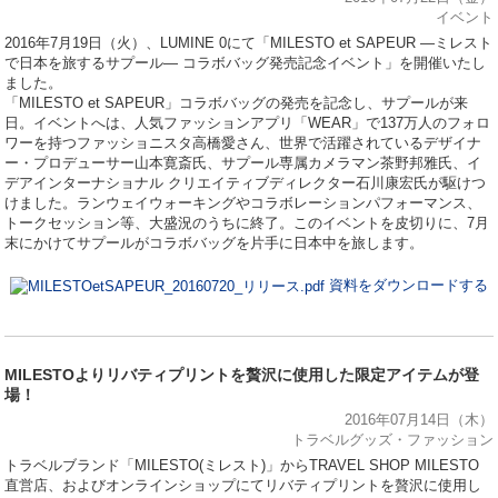
イベント
2016年7月19日（火）、LUMINE 0にて「MILESTO et SAPEUR ―ミレスト
で日本を旅するサプール― コラボバッグ発売記念イベント」を開催いたし
ました。
「MILESTO et SAPEUR」コラボバッグの発売を記念し、サプールが来
日。イベントへは、人気ファッションアプリ「WEAR」で137万人のフォロ
ワーを持つファッショニスタ高橋愛さん、世界で活躍されているデザイナ
ー・プロデューサー山本寛斎氏、サプール専属カメラマン茶野邦雅氏、イ
デアインターナショナル クリエイティブディレクター石川康宏氏が駆けつ
けました。ランウェイウォーキングやコラボレーションパフォーマンス、
トークセッション等、大盛況のうちに終了。このイベントを皮切りに、7月
末にかけてサプールがコラボバッグを片手に日本中を旅します。
資料をダウンロードする
MILESTOよりリバティプリントを贅沢に使用した限定アイテムが登
場！
2016年07月14日（木）
トラベルグッズ・ファッション
トラベルブランド「MILESTO(ミレスト)」からTRAVEL SHOP MILESTO
直営店、およびオンラインショップにてリバティプリントを贅沢に使用し