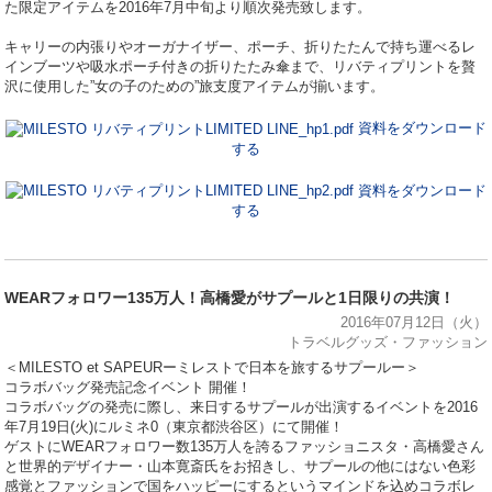
た限定アイテムを2016年7月中旬より順次発売致します。
キャリーの内張りやオーガナイザー、ポーチ、折りたたんで持ち運べるレ
インブーツや吸水ポーチ付きの折りたたみ傘まで、リバティプリントを贅
沢に使用した”女の子のための”旅支度アイテムが揃います。
資料をダウンロード
する
資料をダウンロード
する
WEARフォロワー135万人！高橋愛がサプールと1日限りの共演！
2016年07月12日（火）
トラベルグッズ・ファッション
＜MILESTO et SAPEURーミレストで日本を旅するサプールー＞
コラボバッグ発売記念イベント 開催！
コラボバッグの発売に際し、来日するサプールが出演するイベントを2016
年7月19日(火)にルミネ0（東京都渋谷区）にて開催！
ゲストにWEARフォロワー数135万人を誇るファッショニスタ・高橋愛さん
と世界的デザイナー・山本寛斎氏をお招きし、サプールの他にはない色彩
感覚とファッションで国をハッピーにするというマインドを込めコラボレ