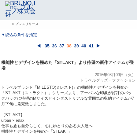
> プレスリリース
▼絞込み条件を指定
◀
35
36
37
38
39
40
41
▶
機能性とデザインを極めた「STLAKT」より待望の新作アイテムが登
場
2016年08月09日（火）
トラベルグッズ・ファッション
トラベルブランド「MILESTO(ミレスト)」の機能性とデザインを極めた
「STLAKT（ストラクト）」シリーズより、アーバンな印象が好評のバッ
クパックに待望のMサイズとインダストリアルな雰囲気の収納アイテムが7
月下旬に発売致しました。
【STLAKT】
urban × relax
仕事も旅も自分らしく、心にゆとりのある大人達へ
機能性とデザインを極めた「STLAKT」