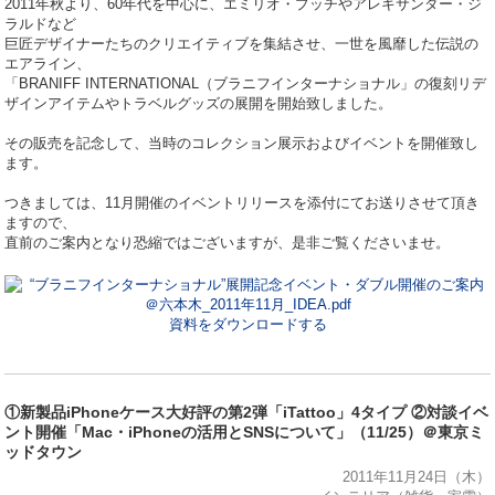
2011年秋より、60年代を中心に、エミリオ・プッチやアレキサンダー・ジ
ラルドなど
巨匠デザイナーたちのクリエイティブを集結させ、一世を風靡した伝説の
エアライン、
「BRANIFF INTERNATIONAL（ブラニフインターナショナル」の復刻リデ
ザインアイテムやトラベルグッズの展開を開始致しました。
その販売を記念して、当時のコレクション展示およびイベントを開催致し
ます。
つきましては、11月開催のイベントリリースを添付にてお送りさせて頂き
ますので、
直前のご案内となり恐縮ではございますが、是非ご覧くださいませ。
資料をダウンロードする
①新製品iPhoneケース大好評の第2弾「iTattoo」4タイプ ②対談イベ
ント開催「Mac・iPhoneの活用とSNSについて」（11/25）＠東京ミ
ッドタウン
2011年11月24日（木）