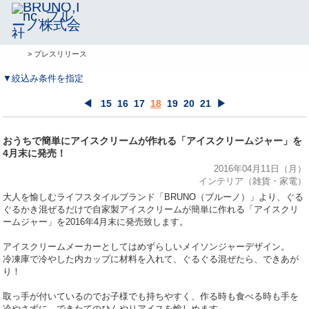
> プレスリリース
▼絞込み条件を指定
◀
15
16
17
18
19
20
21
▶
おうちで簡単にアイスクリームが作れる「アイスクリームジャー」を
4月末に発売！
2016年04月11日（月）
インテリア（雑貨・家電）
大人を愉しむライフスタイルブランド「BRUNO（ブルーノ）」より、ぐる
ぐるかき混ぜるだけで自家製アイスクリームが簡単に作れる「アイスクリ
ームジャー」を2016年4月末に発売致します。
アイスクリームメーカーとしてはめずらしいメイソンジャーデザイン。
冷凍庫で冷やした内カップに材料を入れて、ぐるぐる混ぜたら、できあが
り！
取っ手が付いているのでお子様でも持ちやすく、作る時も食べる時も手を
冷やさずに、できたてのひんやりアイスを愉しめます。