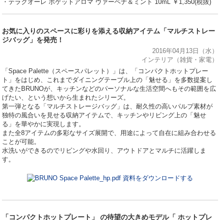
・テラクオーレ ポケットアロマ ヴァーベナ＆ミント 10mL ￥1,350(税抜)
お気に入りのスペースに彩りを添える収納アイテム「マルチストレー
ジバッグ」を発売！
2016年04月13日（水）
インテリア（雑貨・家電）
「Space Palette（スペースパレット）」は、「コンパクトホットプレー
ト」をはじめ、これまでダイニングテーブル上の「魅せる」を多数提案し
てきたBRUNOが、キッチンなどのパーソナルな生活空間へもその範囲を広
げたい、という想いから生まれたシリーズ。
第一弾となる「マルチストレージバッグ」は、耐久性の高いパルプ素材が
独特の風合いを見せる収納アイテムで、キッチンやリビング上の「魅せ
る」を華やかに実現します。
また全8アイテムの多彩なサイズ展開で、用途によって自在に組み合わせる
ことが可能。
水洗いができるのでリビングや水回り、アウトドアとマルチに活躍しま
す。
資料をダウンロードする
「コンパクトホットプレート」 の待望の大きめモデル「 ホットプレ