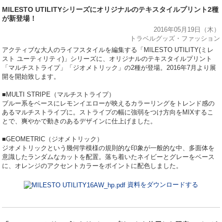
MILESTO UTILITYシリーズにオリジナルのテキスタイルプリント2種
が新登場！
2016年05月19日（木）
トラベルグッズ・ファッション
アクティブな大人のライフスタイルを編集する「MILESTO UTILITY(ミレ
スト ユーティリティ)」シリーズに、オリジナルのテキスタイルプリント
「マルチストライプ」「ジオメトリック」の2種が登場。2016年7月より展
開を開始致します。
■MULTI STRIPE（マルチストライプ）
ブルー系をベースにレモンイエローが映えるカラーリングをトレンド感の
あるマルチストライプに。ストライプの幅に強弱をつけ方向をMIXするこ
とで、爽やかで動きのあるデザインに仕上げました。
■GEOMETRIC（ジオメトリック）
ジオメトリックという幾何学模様の規則的な印象が一般的な中、多面体を
意識したランダムなカットを配置。落ち着いたネイビーとグレーをベース
に、オレンジのアクセントカラーをポイントに配色しました。
資料をダウンロードする