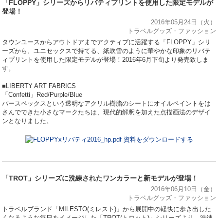
「FLOPPY」シリーズからリバティプリントを使用した限定モデルが
登場！
2016年05月24日（火）
トラベルグッズ・ファッション
タウンユースからアウトドアまでアクティブに活躍する「FLOPPY」シリ
ーズから、ユニセックスで持てる、紙吹雪のように華やかな印象のリバテ
ィプリントを使用した限定モデルが登場！2016年6月下旬より発売致しま
す。
■LIBERTY ART FABRICS
「Confetti」Red/Purple/Blue
パースペックスという透明なアクリル樹脂のシートにオイルペイントをは
さんでできた小さなマークたちは、現代的解釈を加えた点描画法のデザイ
ンとなりました。
資料をダウンロードする
「TROT」シリーズに洗練されたワンカラーと新モデルが登場！
2016年06月10日（金）
トラベルグッズ・ファッション
トラベルブランド「MILESTO(ミレスト)」から展開中の軽快に歩き出した
くなるような毎日をイメージした「TROT(トロット)」シリーズより、洗練