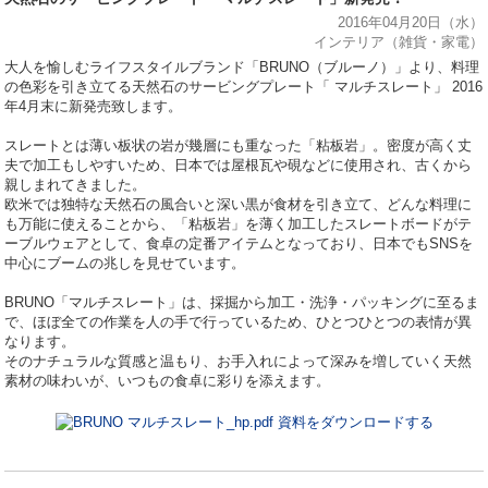
2016年04月20日（水）
インテリア（雑貨・家電）
大人を愉しむライフスタイルブランド「BRUNO（ブルーノ）」より、料理
の色彩を引き立てる天然石のサービングプレート「 マルチスレート」 2016
年4月末に新発売致します。
スレートとは薄い板状の岩が幾層にも重なった「粘板岩」。密度が高く丈
夫で加工もしやすいため、日本では屋根瓦や硯などに使用され、古くから
親しまれてきました。
欧米では独特な天然石の風合いと深い黒が食材を引き立て、どんな料理に
も万能に使えることから、「粘板岩」を薄く加工したスレートボードがテ
ーブルウェアとして、食卓の定番アイテムとなっており、日本でもSNSを
中心にブームの兆しを見せています。
BRUNO「マルチスレート」は、採掘から加工・洗浄・パッキングに至るま
で、ほぼ全ての作業を人の手で行っているため、ひとつひとつの表情が異
なります。
そのナチュラルな質感と温もり、お手入れによって深みを増していく天然
素材の味わいが、いつもの食卓に彩りを添えます。
資料をダウンロードする