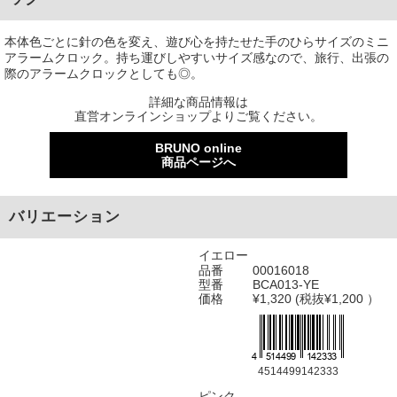
本体色ごとに針の色を変え、遊び心を持たせた手のひらサイズのミニ
アラームクロック。持ち運びしやすいサイズ感なので、旅行、出張の
際のアラームクロックとしても◎。
詳細な商品情報は
直営オンラインショップよりご覧ください。
BRUNO online
商品ページへ
バリエーション
イエロー
品番
00016018
型番
BCA013-YE
価格
¥1,320 (税抜¥1,200 ）
4514499142333
ピンク