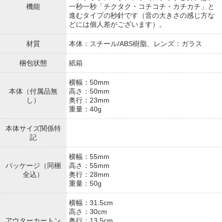
機能
一秒一秒「チクタク・コチコチ・カチカチ」と
進むタイプの秒針です（音の大きさの感じ方な
どには個人差がございます）。
材質
本体：スチール/ABS樹脂、レンズ：ガラス
梱包状態
紙箱
横幅：50mm
本体（付属品無
高さ：50mm
し）
奥行：23mm
重量：40g
本体サイズ関係特
記
横幅：55mm
パッケージ（同梱
高さ：55mm
全込）
奥行：28mm
重量：50g
横幅：31.5cm
高さ：30cm
アウターカートン
奥行：13.5cm