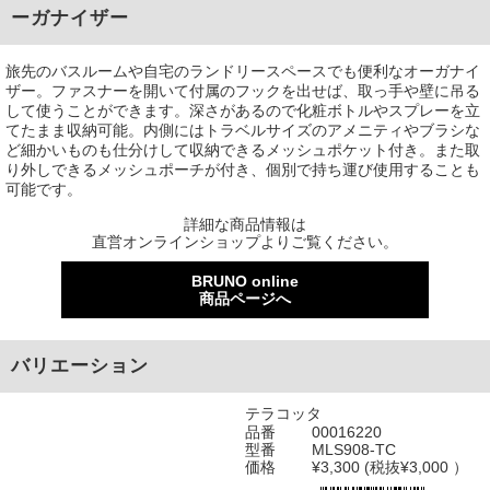
ーガナイザー
旅先のバスルームや自宅のランドリースペースでも便利なオーガナイ
ザー。ファスナーを開いて付属のフックを出せば、取っ手や壁に吊る
して使うことができます。深さがあるので化粧ボトルやスプレーを立
てたまま収納可能。内側にはトラベルサイズのアメニティやブラシな
ど細かいものも仕分けして収納できるメッシュポケット付き。また取
り外しできるメッシュポーチが付き、個別で持ち運び使用することも
可能です。
詳細な商品情報は
直営オンラインショップよりご覧ください。
BRUNO online
商品ページへ
バリエーション
テラコッタ
品番
00016220
型番
MLS908-TC
価格
¥3,300 (税抜¥3,000 ）