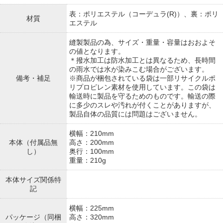
表：ポリエステル（コーデュラ(R)）、裏：ポリ
材質
エステル
縫製製品の為、サイズ・重量・容量はおおよそ
の値となります。
＊撥水加工は防水加工とは異なるため、長時間
の雨水では水が染みこむ場合がございます。
備考・補足
※商品が梱包されている袋は一部リサイクルポ
リプロピレン素材を使用しています。この袋は
輸送時に製品を守るためのものです。輸送の際
に多少のスレや汚れが付くことがありますが、
製品自体の品質には問題はございません。
横幅：210mm
本体（付属品無
高さ：200mm
し）
奥行：100mm
重量：210g
本体サイズ関係特
記
横幅：225mm
パッケージ（同梱
高さ：320mm