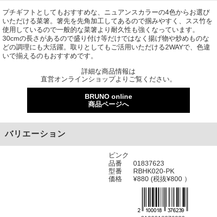
プチギフトとしてもおすすめな、ニュアンスカラーの4色からお選び
いただける菜箸。箸先を先角加工してあるので掴みやすく、スス竹を
使用しているので一般的な菜箸より耐久性も強くなっています。
30cmの長さがあるので盛り付け等だけではなく揚げ物や炒めものな
どの調理にも大活躍。取りとしてもご活用いただける2WAYで、色違
いで揃えるのもおすすめです。
詳細な商品情報は
直営オンラインショップよりご覧ください。
BRUNO online
商品ページへ
バリエーション
ピンク
品番
01837623
型番
RBHK020-PK
価格
¥880 (税抜¥800 ）