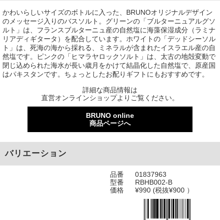
かわいらしいサイズのボトルに入った、BRUNOオリジナルデザイン
のメッセージ入りのバスソルト。グリーンの「ブルターニュアルグソ
ルト」は、フランスブルターニュ産の自然塩に海藻保湿成分（ラミナ
リアディギタータ）を配合しています。ホワイトの「デッドシーソル
ト」は、死海の海から採れる、ミネラルが含まれたイスラエル産の自
然塩です。ピンクの「ヒマラヤロックソルト」は、太古の地殻変動で
閉じ込められた海水が長い歳月をかけて結晶化した自然塩で、原産国
はパキスタンです。ちょっとしたお配りギフトにもおすすめです。
詳細な商品情報は
直営オンラインショップよりご覧ください。
BRUNO online
商品ページへ
バリエーション
品番
01837963
型番
RBHB002-B
価格
¥990 (税抜¥900 ）