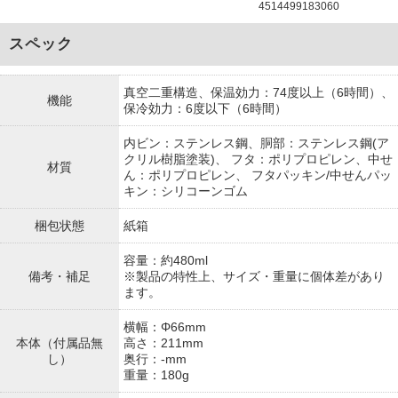
4514499183060
スペック
真空二重構造、保温効力：74度以上（6時間）、
機能
保冷効力：6度以下（6時間）
内ビン：ステンレス鋼、胴部：ステンレス鋼(ア
クリル樹脂塗装)、 フタ：ポリプロピレン、中せ
材質
ん：ポリプロピレン、 フタパッキン/中せんパッ
キン：シリコーンゴム
梱包状態
紙箱
容量：約480ml
備考・補足
※製品の特性上、サイズ・重量に個体差があり
ます。
横幅：Φ66mm
本体（付属品無
高さ：211mm
し）
奥行：-mm
重量：180g