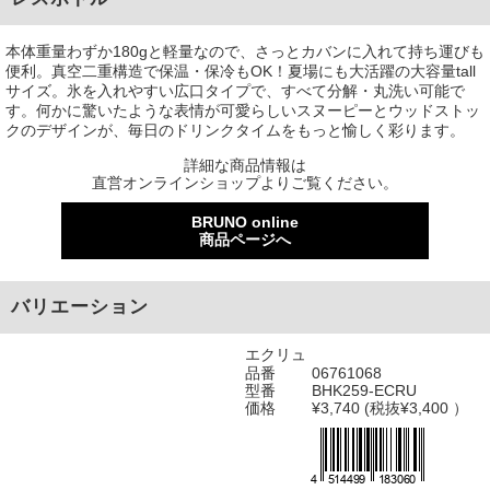
本体重量わずか180gと軽量なので、さっとカバンに入れて持ち運びも
便利。真空二重構造で保温・保冷もOK！夏場にも大活躍の大容量tall
サイズ。氷を入れやすい広口タイプで、すべて分解・丸洗い可能で
す。何かに驚いたような表情が可愛らしいスヌーピーとウッドストッ
クのデザインが、毎日のドリンクタイムをもっと愉しく彩ります。
詳細な商品情報は
直営オンラインショップよりご覧ください。
BRUNO online
商品ページへ
バリエーション
エクリュ
品番
06761068
型番
BHK259-ECRU
価格
¥3,740 (税抜¥3,400 ）