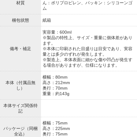
材質
ん：ポリプロピレン、パッキン：シリコーンゴ
ム
梱包状態
紙箱
実容量：600ml
※製品の特性上、サイズ・重量に個体差があり
ます。
備考・補足
※本体に印刷された目盛りは目安であり、実容
量とは多少のずれが発生します。
※製造上、本体表面に細かな傷や凹凸が発生す
る場合がありますが、仕様になります。
横幅：80mm
本体（付属品無
高さ：212mm
し）
奥行：70mm
重量：約143g
本体サイズ関係特
記
横幅：75mm
パッケージ（同梱
高さ：225mm
全込）
奥行：75mm