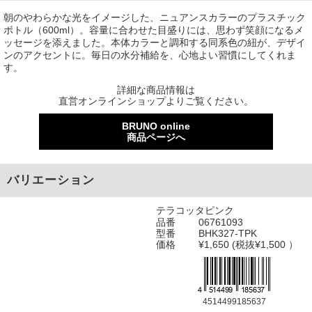
朝のやわらかな光をイメージした、ニュアンスカラーのプラスチック
ボトル（600ml）。容量に合わせた目盛りには、思わず笑顔になるメ
ッセージを添えました。本体カラーと調和する同系色の紐が、デザイ
ンのアクセントに。毎日の水分補給を、心地よい習慣にしてくれま
す。
詳細な商品情報は
直営オンラインショップよりご覧ください。
BRUNO online
商品ページへ
バリエーション
テラコッタピンク
品番
06761093
型番
BHK327-TPK
価格
¥1,650 (税抜¥1,500 ）
4514499185637