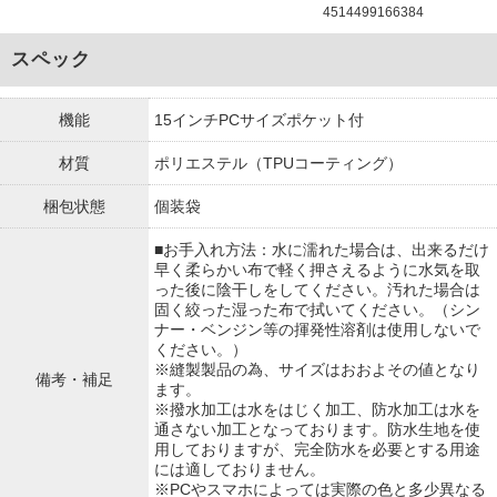
4514499166384
スペック
機能
15インチPCサイズポケット付
材質
ポリエステル（TPUコーティング）
梱包状態
個装袋
■お手入れ方法：水に濡れた場合は、出来るだけ
早く柔らかい布で軽く押さえるように水気を取
った後に陰干しをしてください。汚れた場合は
固く絞った湿った布で拭いてください。（シン
ナー・ベンジン等の揮発性溶剤は使用しないで
ください。）
※縫製製品の為、サイズはおおよその値となり
備考・補足
ます。
※撥水加工は水をはじく加工、防水加工は水を
通さない加工となっております。防水生地を使
用しておりますが、完全防水を必要とする用途
には適しておりません。
※PCやスマホによっては実際の色と多少異なる