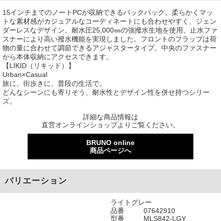
15インチまでのノートPCが収納できるバックパック。柔らかくマッ
トな素材感がカジュアルなコーディネートにも合わせやすく、ジェン
ダーレスなデザイン。耐水圧25,000㎜の強撥水生地を使用。止水ファ
スナーにより高い撥水機能を実現しました。フロントのフラップは荷
物の量に合わせて調節できるアジャスタータイプ。中央のファスナー
から本体収納にアクセスできます。
【LIKID（リキッド）】
Urban×Casual
旅に、街歩きに、普段の生活で。
どんなシーンにも寄りそう、耐水性とデザイン性を併せ持つシリー
ズ。
詳細な商品情報は
直営オンラインショップよりご覧ください。
BRUNO online
商品ページへ
バリエーション
ライトグレー
品番
07642910
型番
MLS842-LGY