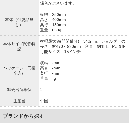
場合がございます。
横幅：250mm
本体（付属品無
高さ：400mm
し）
奥行：130mm
重量：650g
横幅最大値(開閉部分)：340mm、ショルダーの
本体サイズ関係特
長さ：約470～920mm、容量：約18L、PC収納
記
可能サイズ：15インチ
横幅：-mm
パッケージ（同梱
高さ：-mm
全込）
奥行：-mm
重量：-g
卸売出荷単位
1
生産国
中国
ブランドから探す