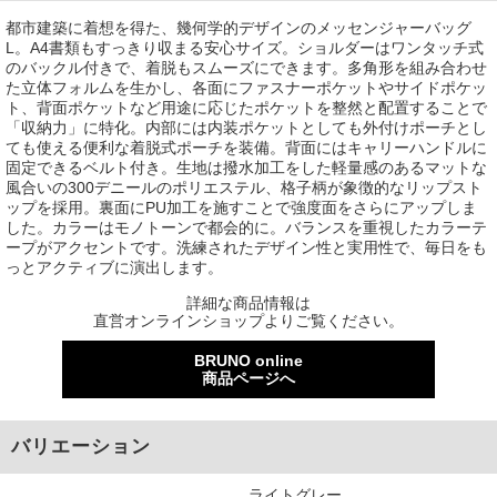
都市建築に着想を得た、幾何学的デザインのメッセンジャーバッグ
L。A4書類もすっきり収まる安心サイズ。ショルダーはワンタッチ式
のバックル付きで、着脱もスムーズにできます。多角形を組み合わせ
た立体フォルムを生かし、各面にファスナーポケットやサイドポケッ
ト、背面ポケットなど用途に応じたポケットを整然と配置することで
「収納力」に特化。内部には内装ポケットとしても外付けポーチとし
ても使える便利な着脱式ポーチを装備。背面にはキャリーハンドルに
固定できるベルト付き。生地は撥水加工をした軽量感のあるマットな
風合いの300デニールのポリエステル、格子柄が象徴的なリップスト
ップを採用。裏面にPU加工を施すことで強度面をさらにアップしま
した。カラーはモノトーンで都会的に。バランスを重視したカラーテ
ープがアクセントです。洗練されたデザイン性と実用性で、毎日をも
っとアクティブに演出します。
詳細な商品情報は
直営オンラインショップよりご覧ください。
BRUNO online
商品ページへ
バリエーション
ライトグレー