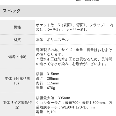
スペック
ポケット数：5（表面1、背面1、フラップ1、内
機能
装1、ポーチ1）、キャリー通し
材質
本体：ポリエステル
縫製製品の為、サイズ・重量・容量はおおよそ
の値となります。
備考・補足
＊撥水加工は防水加工とは異なるため、長時間
の雨水では水が染みこむ場合がございます。
横幅：315mm
本体（付属品無
高さ：265mm
し）
奥行：115mm
重量：470g
横幅最大値：395mm
本体サイズ関係特
ショルダー長さ：最短700～最長1,300mm、内
記
装着脱ポーチ：W190×H170×D5mm
容量：約10L