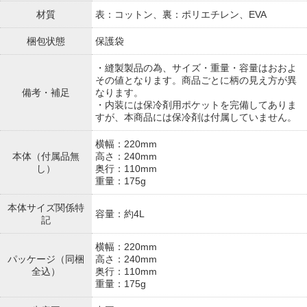
材質
表：コットン、裏：ポリエチレン、EVA
梱包状態
保護袋
・縫製製品の為、サイズ・重量・容量はおおよ
その値となります。商品ごとに柄の見え方が異
備考・補足
なります。
・内装には保冷剤用ポケットを完備してありま
すが、本商品には保冷剤は付属していません。
横幅：220mm
本体（付属品無
高さ：240mm
し）
奥行：110mm
重量：175g
本体サイズ関係特
容量：約4L
記
横幅：220mm
パッケージ（同梱
高さ：240mm
全込）
奥行：110mm
重量：175g