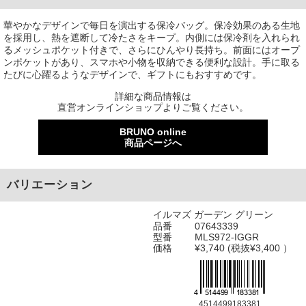
華やかなデザインで毎日を演出する保冷バッグ。保冷効果のある生地
を採用し、熱を遮断して冷たさをキープ。内側には保冷剤を入れられ
るメッシュポケット付きで、さらにひんやり長持ち。前面にはオープ
ンポケットがあり、スマホや小物を収納できる便利な設計。手に取る
たびに心躍るようなデザインで、ギフトにもおすすめです。
詳細な商品情報は
直営オンラインショップよりご覧ください。
BRUNO online
商品ページへ
バリエーション
イルマズ ガーデン グリーン
品番
07643339
型番
MLS972-IGGR
価格
¥3,740 (税抜¥3,400 ）
4514499183381