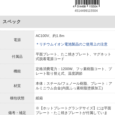
4514499115504
スペック
AC100V、約1.8m
電源
＊リチウムイオン電池製品のご使用上の注意
平面プレート、たこ焼きプレート、マグネット
付属品
式脱着電源コード
定格消費電力：1200W、フッ素樹脂コート、プ
機能
レート取り替え式、温度調節
本体：スチール/フェノール樹脂、プレート：ア
材質
ルミニウム合金(内面ふっ素樹脂塗膜加工)
梱包状態
紙箱
※【ホットプレートグランデサイズ】には平面
備考・補足
プレート・たこ焼きプレートが付属していま