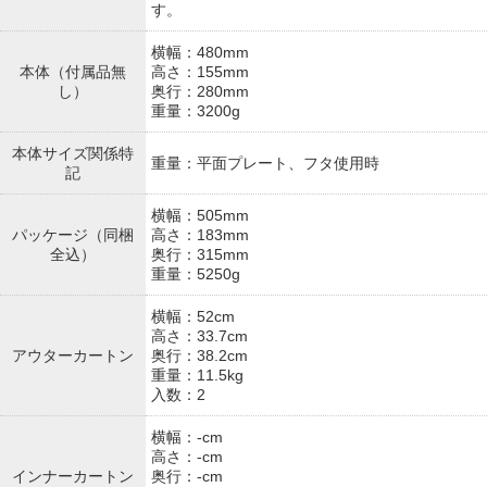
す。
横幅：480mm
本体（付属品無
高さ：155mm
し）
奥行：280mm
重量：3200g
本体サイズ関係特
重量：平面プレート、フタ使用時
記
横幅：505mm
パッケージ（同梱
高さ：183mm
全込）
奥行：315mm
重量：5250g
横幅：52cm
高さ：33.7cm
アウターカートン
奥行：38.2cm
重量：11.5kg
入数：2
横幅：-cm
高さ：-cm
インナーカートン
奥行：-cm