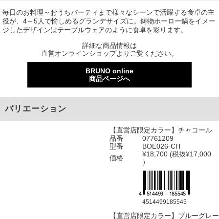
毎日のお料理～おうちパーティまで様々なシーンで活躍する食卓の主
役が、4～5人で愉しめるグランデサイズに。鋳物ホーロー鍋をイメー
ジしたデザインはテーブルウェアのように食卓を彩ります。
詳細な商品情報は
直営オンラインショップよりご覧ください。
BRUNO online
商品ページへ
バリエーション
【直営店限定カラー】チャコール
品番
07761209
型番
BOE026-CH
¥18,700 (税抜¥17,000
価格
）
4514499185545
【直営店限定カラー】ブルーグレー