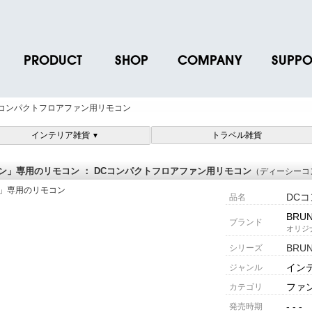
PRODUCT
SHOP
COMPANY
SUPPO
ース
ブランド一覧
店舗一覧
企業情報
よくあるご
Cコンパクトフロアファン用リモコン
ス
プロダクトデータ
オンラインショップ一覧
IR情報
取扱説明書
インテリア雑貨
トラベル雑貨
▼
ノベルティグッズ
BRUNO POINT SERVICE
リクルート
各種お問い
お取引先様 会員認証
社会貢献活動
よくあるご
ン」専用のリモコン ： DCコンパクトフロアファン用リモコン
（ディーシーコ
DC
品名
BRU
ブランド
オリジ
BRU
シリーズ
イン
ジャンル
ファン
カテゴリ
- - -
発売時期