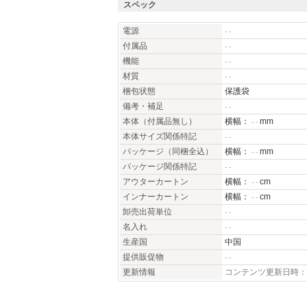
スペック
電源
- -
付属品
- -
機能
- -
材質
- -
梱包状態
保護袋
備考・補足
- -
本体（付属品無し）
横幅：
mm
- -
本体サイズ関係特記
- -
パッケージ（同梱全込）
横幅：
mm
- -
パッケージ関係特記
- -
アウターカートン
横幅：
cm
- -
インナーカートン
横幅：
cm
- -
卸売出荷単位
- -
名入れ
- -
生産国
中国
提供販促物
- -
更新情報
コンテンツ更新日時：20