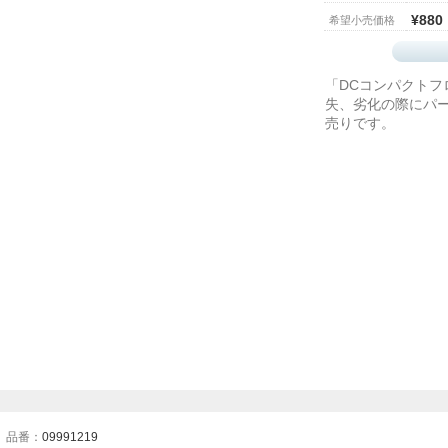
¥880
希望小売価格
「DCコンパクト
失、劣化の際にパ
売りです。
品番：
09991219