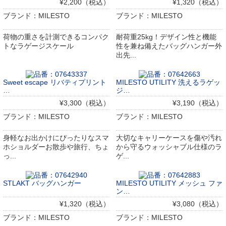
¥2,200（税込）
¥1,320（税込）
ブランド：MILESTO
ブランド：MILESTO
荷物の重さを計測できるコンパク
耐荷重25kg！デザイン性と機能
トなラゲージスケール
性を兼ね備えたバッグハンガー外
出先...
Sweet escape リバティプリント
MILESTO UTILITY 洗えるラゲッ
…
ジ…
¥3,300（税込）
¥3,190（税込）
ブランド：MILESTO
ブランド：MILESTO
身軽なお出かけにぴったりなスマ
大切なキャリーケースを傷や汚れ
ホショルダーお散歩や旅行、ちょ
から守るウォッシャブル仕様のラ
っ...
ゲ...
STLAKT バッグハンガー
MILESTO UTILITY メッシュ ファ
ン…
¥1,320（税込）
¥3,080（税込）
ブランド：MILESTO
ブランド：MILESTO