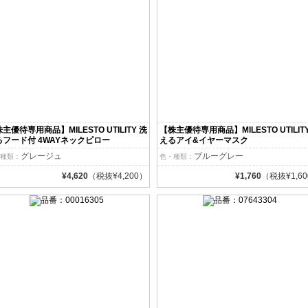
主優待専用商品】MILESTO UTILITY 洗
【株主優待専用商品】MILESTO UTILIT
るフード付 4WAYネックピロー
えるアイ&イヤーマスク
グレージュ
ブルーグレー
種類：
色・種類：
¥4,620
（税抜¥4,200）
¥1,760
（税抜¥1,6