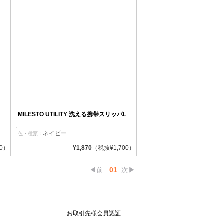
MILESTO UTILITY 洗える携帯スリッパL
ネイビー
色・種類：
00）
¥1,870
（税抜¥1,700）
◀前
01
次▶
お取引先様会員認証