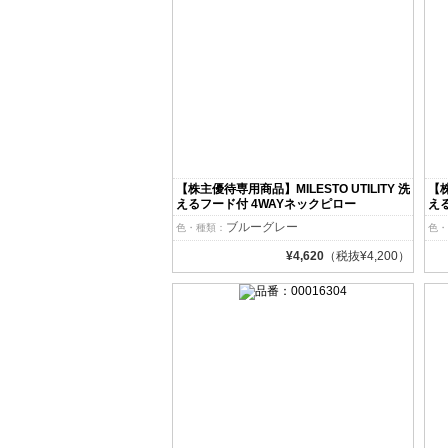
【株主優待専用商品】MILESTO UTILITY 洗
【株
えるフード付 4WAYネックピロー
え
ブルーグレー
色・種類：
色・
¥4,620
（税抜¥4,200）