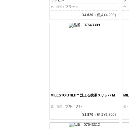
ックピロー
ク
ブラック
色・種類：
色・
¥4,620
（税抜¥4,200）
MILESTO UTILITY 洗える携帯スリッパ M
MI
ブルーグレー
色・種類：
色・
¥1,870
（税抜¥1,700）