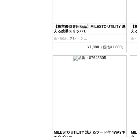
【株主優待専用商品】MILESTO UTILITY 洗
【株
える携帯スリッパ L
え
グレージュ
色・種類：
色・
¥1,980
（税抜¥1,800）
MILESTO UTILITY 洗えるフード付 4WAYネ
MI