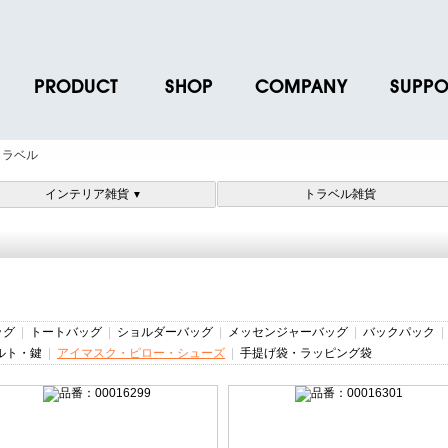
PRODUCT
SHOP
COMPANY
SUPPO
ース
ブランド一覧
店舗一覧
企業情報
よくあるご
トラベル
ス
プロダクトデータ
オンラインショップ一覧
IR情報
取扱説明書
インテリア雑貨
トラベル雑貨
▼
ノベルティグッズ
BRUNO POINT SERVICE
リクルート
各種お問い
お取引先様 会員認証
社会貢献活動
よくあるご
ッグ
|
トートバッグ
|
ショルダーバッグ
|
メッセンジャーバッグ
|
バックパック
ルト・鍵
|
アイマスク・ピロー・シューズ
|
手提げ袋・ラッピング袋