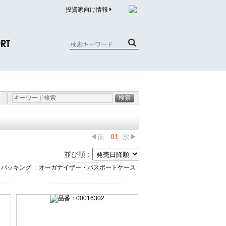
投資家向け情報
RT
質問（商品）
合わせ
質問（企業）
リチウム電池内蔵品回収について
◀前
01
次▶
並び順：
|
パッキング
|
オーガナイザー・パスポートケース