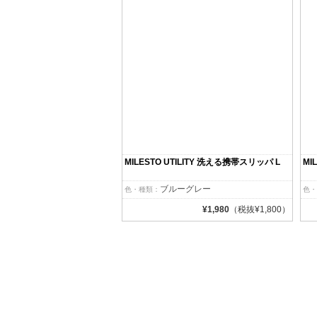
MILESTO UTILITY 洗える携帯スリッパ L
MI
ブルーグレー
色・種類：
色・
¥1,980
（税抜¥1,800）