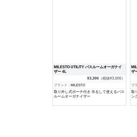
MILESTO UTILITY バスルームオーガナイ
MI
ザー 4L
ザー
¥3,300
（税抜¥3,000）
ブランド：
MILESTO
ブ
取り外し式ポーチ付き 吊るして使えるバス
取
ルームオーガナイザー
ン