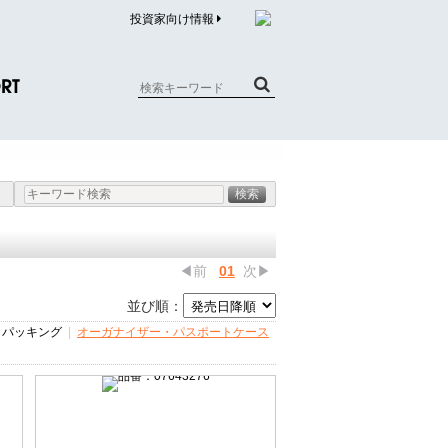
投資家向け情報
RT
質問（商品）
合わせ
質問（企業）
リチウム電池内蔵品回収について
◀前
01
次▶
並び順：
|
パッキング
|
オーガナイザー・パスポートケース