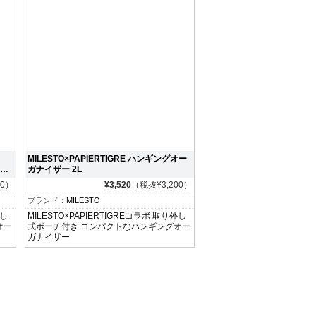
MILESTO×PAPIERTIGRE ハンギングオー
オー
ガナイザー 2L
00）
¥3,520
（税抜¥3,200）
ブランド：
MILESTO
外し
MILESTO×PAPIERTIGREコラボ 取り外し
オー
式ポーチ付き コンパクトなハンギングオー
ガナイザー