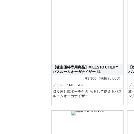
【株主優待専用商品】MILESTO UTILITY
【株
バスルームオーガナイザー 4L
ハ
¥3,300
（税抜¥3,000）
ブランド：
MILESTO
ブ
取り外し式ポーチ付き 吊るして使えるバス
取
ルームオーガナイザー
ン