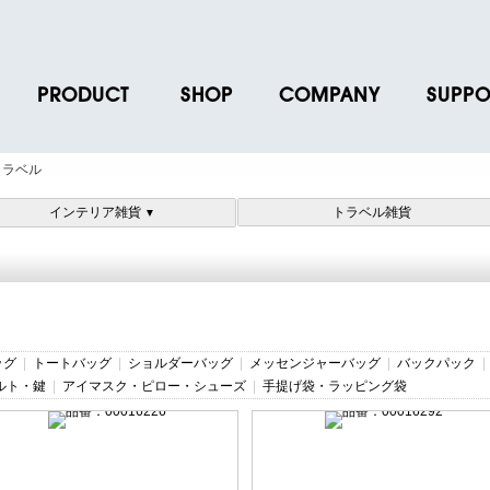
PRODUCT
SHOP
COMPANY
SUPPO
ース
ブランド一覧
店舗一覧
企業情報
よくあるご
トラベル
ス
プロダクトデータ
オンラインショップ一覧
IR情報
取扱説明書
インテリア雑貨
トラベル雑貨
▼
ノベルティグッズ
BRUNO POINT SERVICE
リクルート
各種お問い
お取引先様 会員認証
社会貢献活動
よくあるご
ッグ
|
トートバッグ
|
ショルダーバッグ
|
メッセンジャーバッグ
|
バックパック
ルト・鍵
|
アイマスク・ピロー・シューズ
|
手提げ袋・ラッピング袋