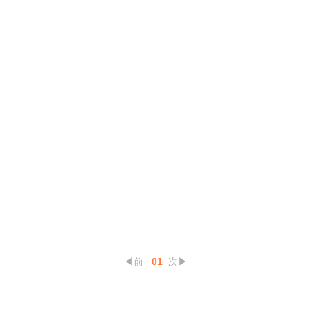
◀前
01
次▶