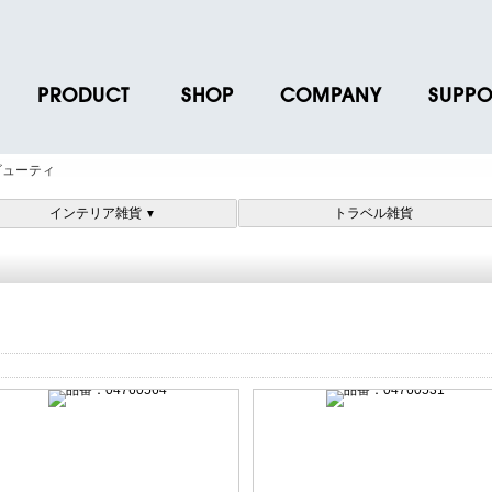
PRODUCT
SHOP
COMPANY
SUPPO
ース
ブランド一覧
店舗一覧
企業情報
よくあるご
ビューティ
ス
プロダクトデータ
オンラインショップ一覧
IR情報
取扱説明書
インテリア雑貨
トラベル雑貨
▼
ノベルティグッズ
BRUNO POINT SERVICE
リクルート
各種お問い
お取引先様 会員認証
社会貢献活動
よくあるご