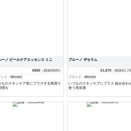
ルーノ ピールケアエッセンス ミニ
ブルーノ ザセラム
¥880
（税抜¥800）
¥1,870
（税抜¥1,7
ランド：
BRUNO
ブランド：
BRUNO
つものスキンケア前にプラスする角質ケ
いつものスキンケアにプラス 組み合わ
習慣を
使う美容液