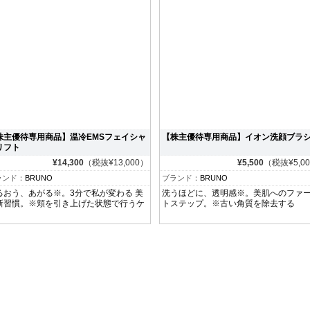
株主優待専用商品】温冷EMSフェイシャ
【株主優待専用商品】イオン洗顔ブラ
リフト
¥14,300
（税抜¥13,000）
¥5,500
（税抜¥5,0
ランド：
BRUNO
ブランド：
BRUNO
るおう、あがる※。3分で私が変わる 美
洗うほどに、透明感※。美肌へのファ
新習慣。※頬を引き上げた状態で行うケ
トステップ。※古い角質を除去する