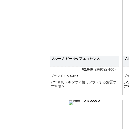
ブルーノ ピールケアエッセンス
ブ
¥2,640
（税抜¥2,400）
ブランド：
BRUNO
ブ
いつものスキンケア前にプラスする角質ケ
い
ア習慣を
ア