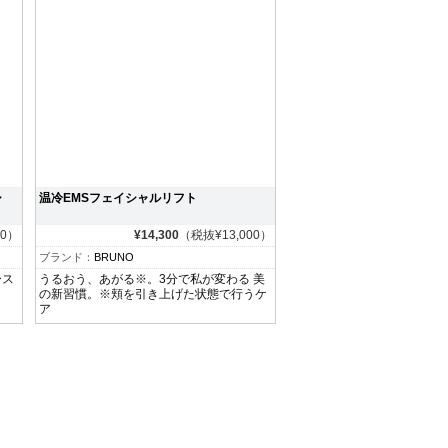
シ
温冷EMSフェイシャルリフト
00）
¥14,300
（税抜¥13,000）
ブランド：
BRUNO
ース
うるおう、あがる※。3分で私が変わる 美
の新習慣。※頬を引き上げた状態で行うケ
ア