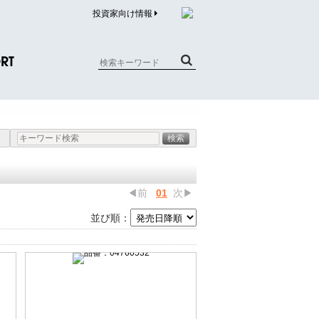
投資家向け情報
RT
質問（商品）
合わせ
質問（企業）
リチウム電池内蔵品回収について
◀前
01
次▶
並び順：