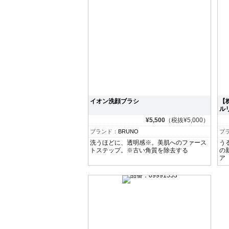
イオン洗顔ブラシ
【
ル
¥5,500
（税抜¥5,000）
ブランド：
BRUNO
ブ
洗うほどに、透明感※。美肌へのファース
う
トステップ。※古い角質を除去する
の
ア