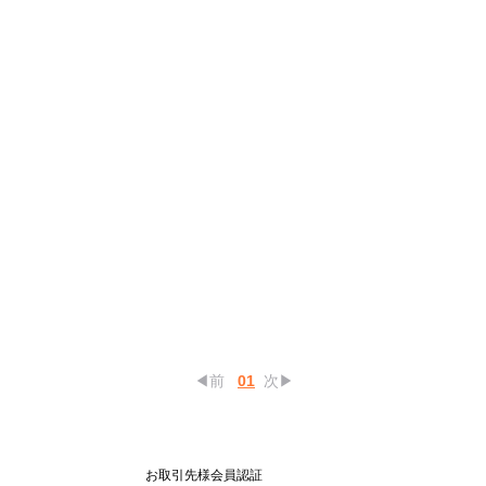
◀前
01
次▶
お取引先様会員認証