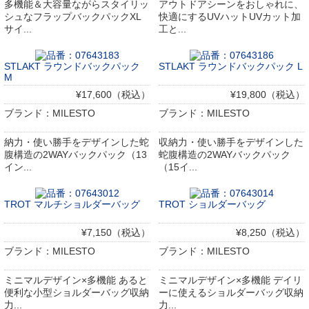
多機能＆大容量ながらスタイリッ
アウトドアシーンをおしゃれに、
シュなフラップバックパックXL
快適にするUVハットUVカット加
サイ...
工と...
STLAKT ラウンドバックパック
STLAKT ラウンドバックパック L
M
¥17,600（税込）
¥19,800（税込）
ブランド：MILESTO
ブランド：MILESTO
納力・使い勝手をデザインした蛇
収納力・使い勝手をデザインした
腹構造の2WAYバックパック（13
蛇腹構造の2WAYバックパック
イン...
（15イ...
TROT マルチショルダーバッグ
TROT ショルダーバッグ
¥7,150（税込）
¥8,250（税込）
ブランド：MILESTO
ブランド：MILESTO
ミニマルデザイン×多機能 あると
ミニマルデザイン×多機能 デイリ
便利な小型ショルダーバッグ収納
ーに使えるショルダーバッグ収納
力...
力...