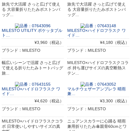
旅先で大活躍 さっと広げて使え
旅先で大活躍 さっと広げて使え
る 大容量折りたたみボストンバ
る 大容量折りたたみボストンバ
ッグ...
ッグ...
MILESTO UTILITY ポケッタブル
MILESTO×ハイドロフラスク ワ
ト…
イド…
¥3,960（税込）
¥4,180（税込）
ブランド：MILESTO
ブランド：MILESTO
幅広いシーンで活躍 さっと広げ
MILESTO×ハイドロフラスクコラ
て使える折りたたみトートバッグ
ボ 持ち運びサイズの真空断熱ス
旅...
テン...
MILESTO×ハイドロフラスク ワ
マルチウェザーアンブレラ 晴雨
イド…
兼…
¥4,620（税込）
¥3,300（税込）
ブランド：MILESTO
ブランド：MILESTO
MILESTO×ハイドロフラスクコラ
ニュアンスカラーに心踊る 晴雨
ボ 日常使いしやすいサイズの真
兼用折りたたみ傘親骨60cmとワ