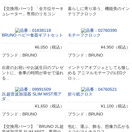
【交換用パーツ】「全方位サーキ
暮らしに寄り添う、機能美のイン
ュレーター」専用のリモコン
テリアクロック
BRUNO ベビー食器ギフトセット
モチーフクロック
¥6,050（税込）
¥4,950（税込）
ブランド：BRUNO
ブランド：BRUNO
出産のお祝いやお誕生日のプレゼ
インテリアオブジェとしても愉し
ントに、食事の時間が幸せで溢れ
める アニマルモチーフのLEDク
る...
ロッ...
2L超音波加湿器 SLIM MIST用ア
折り紙クロス
ダ…
¥1,650（税込）
¥1,100（税込）
ブランド：BRUNO
ブランド：BRUNO
【交換用パーツ】「BRUNO 2L超
包む、運ぶ、飾る。想像力広がる
音波加湿器 SLIM MIST」専用の
エコなマルチクロス