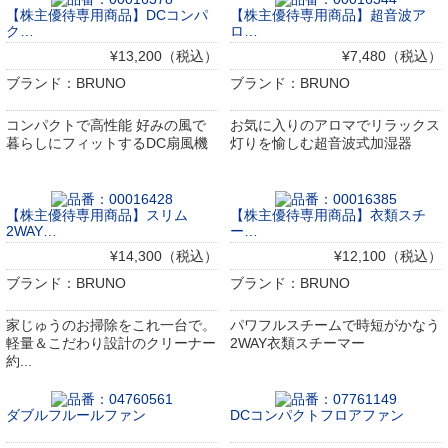
【株主優待専用商品】DCコンパ
【株主優待専用商品】超音波ア
ク…
ロ…
¥13,200（税込）
¥7,480（税込）
ブランド：BRUNO
ブランド：BRUNO
コンパクトで高性能 好みの風で
お気に入りのアロマでリラックス
暮らしにフィットするDC扇風機
灯りを愉しむ超音波式加湿器
【株主優待専用商品】スリム
【株主優待専用商品】衣類スチ
2WAY…
ー…
¥14,300（税込）
¥12,100（税込）
ブランド：BRUNO
ブランド：BRUNO
家じゅうのお掃除をこれ一台で。
パワフルスチームで時短がかなう
軽量＆こだわり設計のクリーナー
2WAY衣類スチーマー
約...
ダブルフルールファン
DCコンパクトフロアファン