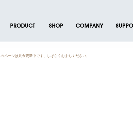
PRODUCT
SHOP
COMPANY
SUPPO
ース
ブランド一覧
店舗一覧
企業情報
よくあるご
ス
プロダクトデータ
オンラインショップ一覧
IR情報
取扱説明書
ページは只今更新中です、しばらくおまちください。
ノベルティグッズ
BRUNO POINT SERVICE
リクルート
各種お問い
お取引先様 会員認証
社会貢献活動
よくあるご