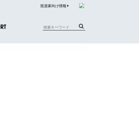
投資家向け情報
RT
質問（商品）
合わせ
質問（企業）
リチウム電池内蔵品回収について