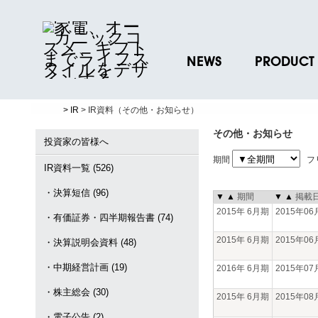
NEWS
PRODUCT
ニュースリリース
ブランド一覧
> IR
> IR資料（その他・お知らせ）
プレスリリース
プロダクトデー
その他・お知らせ
ノベルティグッ
投資家の皆様へ
期間
フ
お取引先様 会員
IR資料一覧 (526)
・決算短信 (96)
▼
▲
期間
▼
▲
掲載
2015年 6月期
2015年0
・有価証券・四半期報告書 (74)
2015年 6月期
2015年0
・決算説明会資料 (48)
・中期経営計画 (19)
2016年 6月期
2015年0
・株主総会 (30)
2015年 6月期
2015年0
・電子公告 (2)