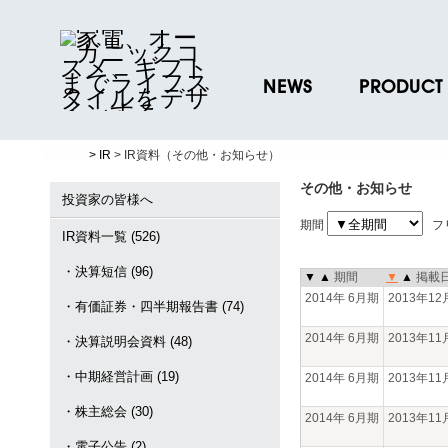
NEWS
PRODUCT
ニュースリリース
ブランド一覧
> IR
> IR資料（その他・お知らせ）
プレスリリース
プロダクトデー
その他・お知らせ
ノベルティグッ
投資家の皆様へ
期間
フ
お取引先様 会員
IR資料一覧 (526)
・決算短信 (96)
▼
▲
期間
▼
▲
掲載
2014年 6月期
2013年1
・有価証券・四半期報告書 (74)
2014年 6月期
2013年1
・決算説明会資料 (48)
・中期経営計画 (19)
2014年 6月期
2013年1
・株主総会 (30)
2014年 6月期
2013年1
・電子公告 (2)