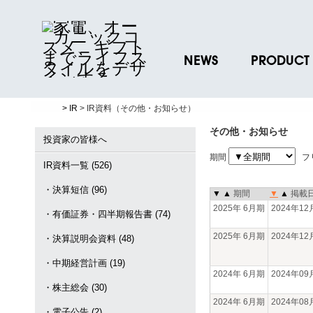
NEWS
PRODUCT
ニュースリリース
ブランド一覧
> IR
> IR資料（その他・お知らせ）
プレスリリース
プロダクトデー
その他・お知らせ
ノベルティグッ
投資家の皆様へ
期間
フ
お取引先様 会員
IR資料一覧 (526)
・決算短信 (96)
▼
▲
期間
▼
▲
掲載
2025年 6月期
2024年1
・有価証券・四半期報告書 (74)
2025年 6月期
2024年1
・決算説明会資料 (48)
・中期経営計画 (19)
2024年 6月期
2024年0
・株主総会 (30)
2024年 6月期
2024年0
・電子公告 (2)