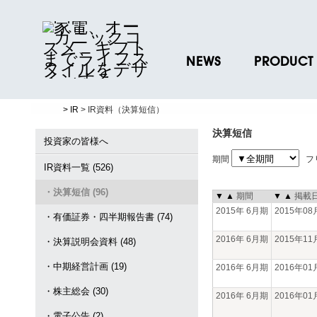
NEWS
PRODUCT
ニュースリリース
ブランド一覧
> IR
> IR資料（決算短信）
プレスリリース
プロダクトデー
決算短信
ノベルティグッ
投資家の皆様へ
期間
フ
お取引先様 会員
IR資料一覧 (526)
・決算短信 (96)
▼
▲
期間
▼
▲
掲載
2015年 6月期
2015年0
・有価証券・四半期報告書 (74)
2016年 6月期
2015年1
・決算説明会資料 (48)
・中期経営計画 (19)
2016年 6月期
2016年0
・株主総会 (30)
2016年 6月期
2016年0
・電子公告 (2)