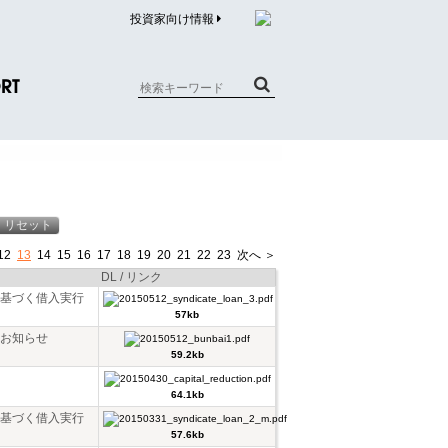
投資家向け情報
RT
質問（商品）
合わせ
質問（企業）
12
13
14
15
16
17
18
19
20
21
22
23
次へ ＞
リチウム電池内蔵品回収について
DL / リンク
基づく借入実行
57kb
お知らせ
59.2kb
64.1kb
基づく借入実行
57.6kb