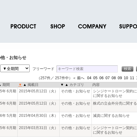
PRODUCT
SHOP
COMPANY
SUPPO
ース
ブランド一覧
店舗一覧
企業情報
よくあるご
ス
プロダクトデータ
オンラインショップ一覧
IR情報
取扱説明書
の他・お知らせ
ノベルティグッズ
BRUNO POINT SERVICE
リクルート
各種お問い
間
フリーワード
お取引先様 会員認証
社会貢献活動
よくあるご
（257件／ 257件中）
＜ 前へ
04
05
06
07
08
09
10
11
▲
期間
▼
▲
掲載日
▼
▲
カテゴリ
内容
15年 6月期
2015年05月12日（火）
その他・お知らせ
シンジケートローン契約に
に関するお知らせ
15年 6月期
2015年05月12日（火）
その他・お知らせ
株式の立会外分売に関する
16年 5月期
2015年04月30日（木）
その他・お知らせ
減資に関するお知らせ
15年 6月期
2015年03月31日（火）
その他・お知らせ
シンジケートローン契約に
に関するお知らせ