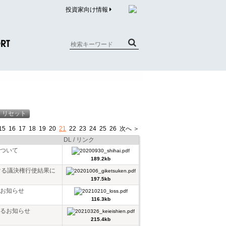
投資家向け情報
RT
質問（商品）
合わせ
質問（企業）
15
16
17
18
19
20
21
22
23
24
25
26
次へ ＞
リチウム電池内蔵品回収について
DL / リンク
ついて
189.2kb
ける議決権行使結果に
197.5kb
お知らせ
116.3kb
るお知らせ
215.4kb