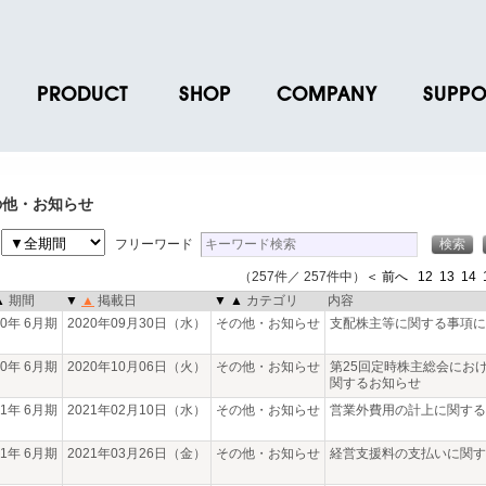
PRODUCT
SHOP
COMPANY
SUPPO
ース
ブランド一覧
店舗一覧
企業情報
よくあるご
ス
プロダクトデータ
オンラインショップ一覧
IR情報
取扱説明書
の他・お知らせ
ノベルティグッズ
BRUNO POINT SERVICE
リクルート
各種お問い
間
フリーワード
お取引先様 会員認証
社会貢献活動
よくあるご
（257件／ 257件中）
＜ 前へ
12
13
14
▲
期間
▼
▲
掲載日
▼
▲
カテゴリ
内容
20年 6月期
2020年09月30日（水）
その他・お知らせ
支配株主等に関する事項に
20年 6月期
2020年10月06日（火）
その他・お知らせ
第25回定時株主総会にお
関するお知らせ
21年 6月期
2021年02月10日（水）
その他・お知らせ
営業外費用の計上に関する
21年 6月期
2021年03月26日（金）
その他・お知らせ
経営支援料の支払いに関す