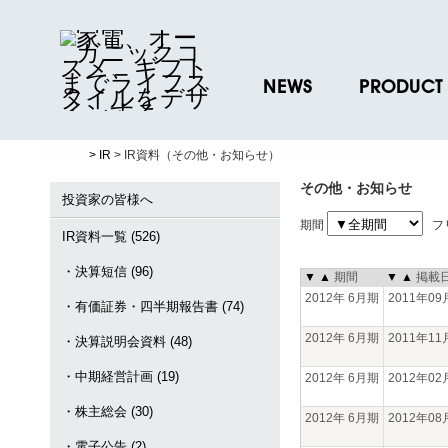
NEWS
PRODUCT
ニュースリリース
ブランド一覧
> IR
> IR資料（その他・お知らせ）
プレスリリース
プロダクトデー
その他・お知らせ
ノベルティグッ
投資家の皆様へ
期間
フ
お取引先様 会員
IR資料一覧 (526)
・決算短信 (96)
▼
▲
期間
▼
▲
掲載
2012年 6月期
2011年0
・有価証券・四半期報告書 (74)
2012年 6月期
2011年1
・決算説明会資料 (48)
・中期経営計画 (19)
2012年 6月期
2012年0
・株主総会 (30)
2012年 6月期
2012年0
・電子公告 (2)