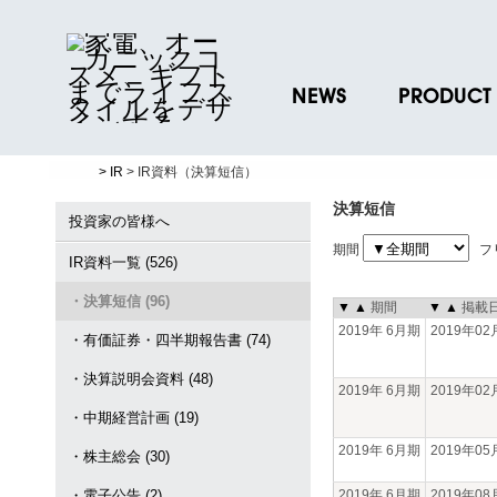
NEWS
PRODUCT
ニュースリリース
ブランド一覧
> IR
> IR資料（決算短信）
プレスリリース
プロダクトデー
決算短信
ノベルティグッ
投資家の皆様へ
期間
フ
お取引先様 会員
IR資料一覧 (526)
・決算短信 (96)
▼
▲
期間
▼
▲
掲載
2019年 6月期
2019年0
・有価証券・四半期報告書 (74)
・決算説明会資料 (48)
2019年 6月期
2019年0
・中期経営計画 (19)
2019年 6月期
2019年0
・株主総会 (30)
・電子公告 (2)
2019年 6月期
2019年0