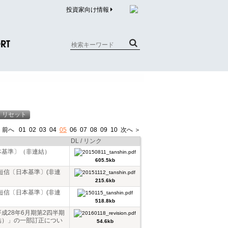
投資家向け情報
RT
質問（商品）
合わせ
質問（企業）
 前へ
01
02
03
04
05
06
07
08
09
10
次へ ＞
リチウム電池内蔵品回収について
DL / リンク
本基準〕（非連結）
605.5kb
短信〔日本基準〕(非連
215.6kb
短信〔日本基準〕(非連
518.8kb
成28年6月期第2四半期
結）」の一部訂正につい
54.6kb