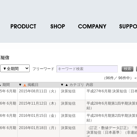
PRODUCT
SHOP
COMPANY
SUPPO
ース
ブランド一覧
店舗一覧
企業情報
よくあるご
ス
プロダクトデータ
オンラインショップ一覧
IR情報
取扱説明書
算短信
ノベルティグッズ
BRUNO POINT SERVICE
リクルート
各種お問い
間
フリーワード
お取引先様 会員認証
社会貢献活動
よくあるご
（96件／ 96件中）
＜
▲
期間
▼
▲
掲載日
▼
▲
カテゴリ
内容
15年 6月期
2015年08月11日（火）
決算短信
平成27年6月期 決算短信〔日
16年 6月期
2015年11月12日（木）
決算短信
平成28年6月期第1四半期決算
結）
16年 6月期
2016年01月15日（金）
決算短信
平成28年6月期第2四半期決算
結）
16年 6月期
2016年01月18日（月）
決算短信
（訂正・数値データ訂正）「平
決算短信〔日本基準〕（非連