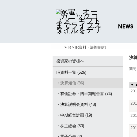
NEWS
ニュースリリ
> IR
> IR資料（決算短信）
プレスリリー
決
投資家の皆様へ
期
IR資料一覧 (526)
・決算短信 (96)
▼
20
・有価証券・四半期報告書 (74)
20
・決算説明会資料 (48)
・中期経営計画 (19)
20
・株主総会 (30)
20
・電子公告 (2)