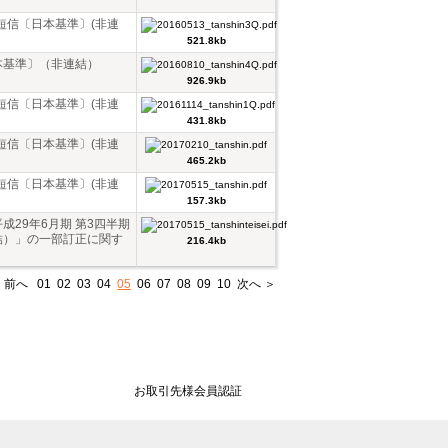
短信〔日本基準〕(非連
521.8kb
本基準〕（非連結）
926.9kb
短信〔日本基準〕(非連
431.8kb
短信〔日本基準〕(非連
465.2kb
短信〔日本基準〕(非連
157.3kb
29年6月期 第3四半期
結）」の一部訂正に関す
216.4kb
 前へ
01
02
03
04
05
06
07
08
09
10
次へ ＞
お取引先様会員認証