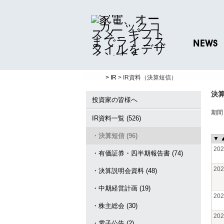
NEWS
ニュースリリ
> IR
> IR資料（決算短信）
プレスリリー
決
投資家の皆様へ
期
IR資料一覧 (526)
・決算短信 (96)
▼
20
・有価証券・四半期報告書 (74)
20
・決算説明会資料 (48)
・中期経営計画 (19)
20
・株主総会 (30)
20
・電子公告 (2)