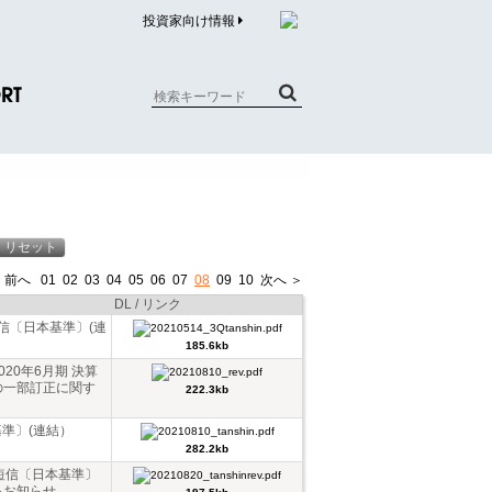
投資家向け情報
RT
質問（商品）
合わせ
質問（企業）
 前へ
01
02
03
04
05
06
07
08
09
10
次へ ＞
リチウム電池内蔵品回収について
DL / リンク
短信〔日本基準〕(連
185.6kb
20年6月期 決算
の一部訂正に関す
222.3kb
基準〕(連結）
282.2kb
算短信〔日本基準〕
るお知らせ