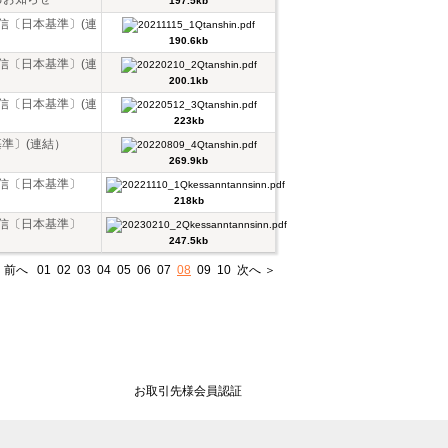
197.5kb
短信〔日本基準〕(連
190.6kb
短信〔日本基準〕(連
200.1kb
短信〔日本基準〕(連
223kb
基準〕(連結）
269.9kb
短信〔日本基準〕
218kb
短信〔日本基準〕
247.5kb
 前へ
01
02
03
04
05
06
07
08
09
10
次へ ＞
お取引先様会員認証