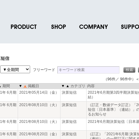
PRODUCT
SHOP
COMPANY
SUPPO
ース
ブランド一覧
店舗一覧
企業情報
よくあるご
ス
プロダクトデータ
オンラインショップ一覧
IR情報
取扱説明書
算短信
ノベルティグッズ
BRUNO POINT SERVICE
リクルート
各種お問い
間
フリーワード
お取引先様 会員認証
社会貢献活動
よくあるご
（96件／ 96件中）
＜
▲
期間
▼
▲
掲載日
▼
▲
カテゴリ
内容
21年 6月期
2021年05月14日（金）
決算短信
2021年6月期第3四半期決算
結）
21年 6月期
2021年08月10日（火）
決算短信
（訂正・数値データ訂正）「20
短信〔日本基準〕（連結）」
るお知らせ
21年 6月期
2021年08月10日（火）
決算短信
2021年6月期決算短信〔日本
21年 6月期
2021年08月20日（金）
決算短信
（訂正）「2021年6月期 決
（連結）」の一部訂正に関す