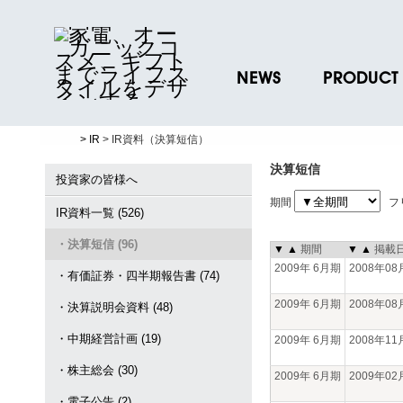
NEWS
PRODUCT
ニュースリリース
ブランド一覧
> IR
> IR資料（決算短信）
プレスリリース
プロダクトデー
決算短信
ノベルティグッ
投資家の皆様へ
期間
フ
お取引先様 会員
IR資料一覧 (526)
・決算短信 (96)
▼
▲
期間
▼
▲
掲載
2009年 6月期
2008年0
・有価証券・四半期報告書 (74)
2009年 6月期
2008年0
・決算説明会資料 (48)
・中期経営計画 (19)
2009年 6月期
2008年1
・株主総会 (30)
2009年 6月期
2009年0
・電子公告 (2)