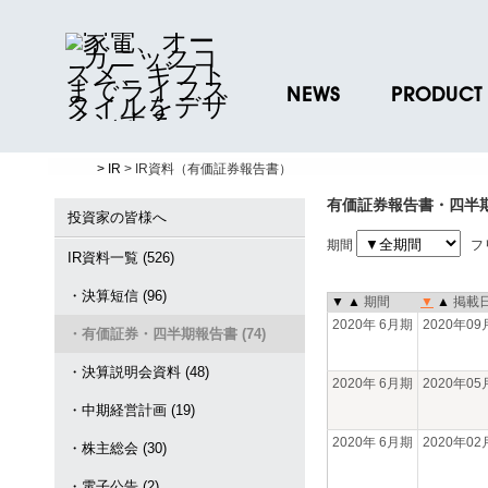
NEWS
PRODUCT
ニュースリリース
ブランド一覧
> IR
> IR資料（有価証券報告書）
プレスリリース
プロダクトデー
有価証券報告書・四半
ノベルティグッ
投資家の皆様へ
期間
フ
お取引先様 会員
IR資料一覧 (526)
・決算短信 (96)
▼
▲
期間
▼
▲
掲載
2020年 6月期
2020年0
・有価証券・四半期報告書 (74)
・決算説明会資料 (48)
2020年 6月期
2020年0
・中期経営計画 (19)
2020年 6月期
2020年0
・株主総会 (30)
・電子公告 (2)