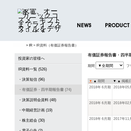
NEWS
PRODUCT
ニュースリリース
ブランド一覧
> IR
> IR資料（有価証券報告書）
プレスリリース
プロダクトデー
有価証券報告書・四半
ノベルティグッ
投資家の皆様へ
期間
フ
お取引先様 会員
IR資料一覧 (526)
・決算短信 (96)
▼
▲
期間
▼
▲
掲載
2018年 6月期
2018年0
・有価証券・四半期報告書 (74)
・決算説明会資料 (48)
2018年 6月期
2018年0
・中期経営計画 (19)
2018年 6月期
2017年1
・株主総会 (30)
・電子公告 (2)