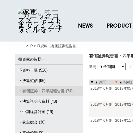
NEWS
PRODUCT
ニュースリリース
ブランド一覧
> IR
> IR資料（有価証券報告書）
プレスリリース
プロダクトデー
有価証券報告書・四半
ノベルティグッ
投資家の皆様へ
期間
フ
お取引先様 会員
IR資料一覧 (526)
・決算短信 (96)
▼
▲
期間
▼
▲
掲載
2018年 6月期
2018年0
・有価証券・四半期報告書 (74)
・決算説明会資料 (48)
2018年 6月期
2018年0
・中期経営計画 (19)
2018年 6月期
2017年1
・株主総会 (30)
・電子公告 (2)