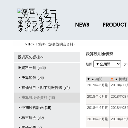
NEWS
PRODUCT
ニュースリリース
ブランド一覧
> IR
> IR資料（決算説明会資料）
プレスリリース
プロダクトデー
決算説明会資料
ノベルティグッ
投資家の皆様へ
期間
フ
お取引先様 会員
IR資料一覧 (526)
・決算短信 (96)
▼
▲
期間
▼
▲
掲載
2019年 6月期
2018年1
・有価証券・四半期報告書 (74)
2018年 6月期
2018年0
・決算説明会資料 (48)
・中期経営計画 (19)
2018年 6月期
2018年0
・株主総会 (30)
2018年 6月期
2018年0
・電子公告 (2)