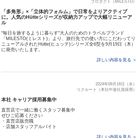
プロダクト（MILESTO）
「多角形」×「立体的フォルム」で日常をよりアクティブ
に。人気のHütteシリーズが収納力アップで大幅リニューア
ル
“毎日を旅するように暮らす”大⼈のためのトラベルブランド
「MILESTO(ミレスト)」より、旅⾏先での使い方にこだわってリ
ニューアルされたHütte(ヒュッテ)シリーズ全6型を9月19日（木）
に発売いたします。
詳しい内容を見る ＞
2024年09月18日（水）
リクルート（本社中途社員採用）
本社 キャリア採用募集中
直営店で一緒に働くスタッフ募集中
ぜひご応募ください
・直営店販売職
・店舗スタッフアルバイト
詳しい内容を見る ＞