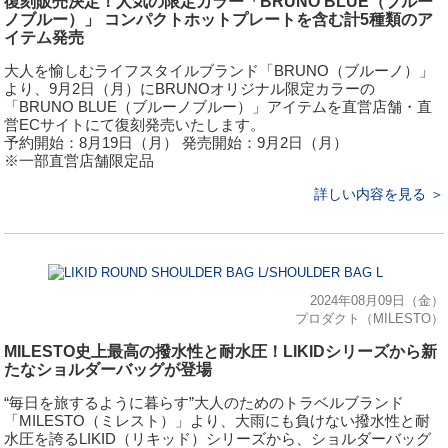
復刻販売決定！人気の限定カラー「BRUNO BLUE（ブルー
ノブルー）」 コンパクトホットプレートを含む計5種類のア
イテム発売
⼤⼈を愉しむライフスタイルブランド「BRUNO（ブルーノ）」
より、9月2日（月）にBRUNOオリジナル限定カラーの
「BRUNO BLUE（ブルーノブルー）」アイテムを直営店舗・直
営ECサイトにて復刻発売いたします。
予約開始：8月19日（月） 発売開始：9月2日（月）
※一部直営店舗限定品
詳しい内容を見る ＞
2024年08月09日（金）
プロダクト（MILESTO）
MILESTO史上最高の撥水性と耐水圧！LIKIDシリーズから新
たなショルダーバッグが登場
“毎日を旅するように暮らす”大⼈のためのトラベルブランド
「MILESTO（ミレスト）」より、大雨にも負けない撥水性と耐
水圧を誇るLIKID（リキッド）シリーズから、ショルダーバッグ