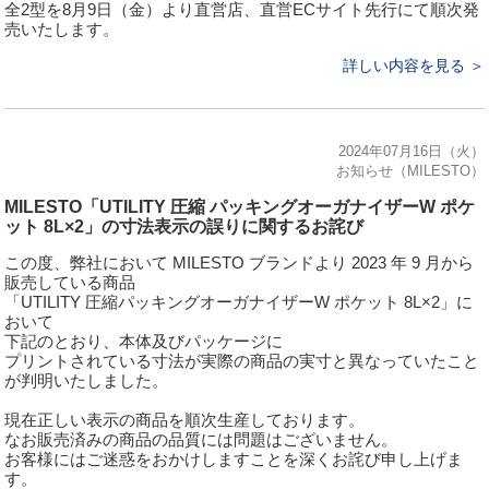
全2型を8月9日（金）より直営店、直営ECサイト先⾏にて順次発
売いたします。
詳しい内容を見る ＞
2024年07月16日（火）
お知らせ（MILESTO）
MILESTO「UTILITY 圧縮 パッキングオーガナイザーW ポケ
ット 8L×2」の寸法表示の誤りに関するお詫び
この度、弊社において MILESTO ブランドより 2023 年 9 月から
販売している商品
「UTILITY 圧縮パッキングオーガナイザーW ポケット 8L×2」に
おいて
下記のとおり、本体及びパッケージに
プリントされている寸法が実際の商品の実寸と異なっていたこと
が判明いたしました。
現在正しい表示の商品を順次生産しております。
なお販売済みの商品の品質には問題はございません。
お客様にはご迷惑をおかけしますことを深くお詫び申し上げま
す。