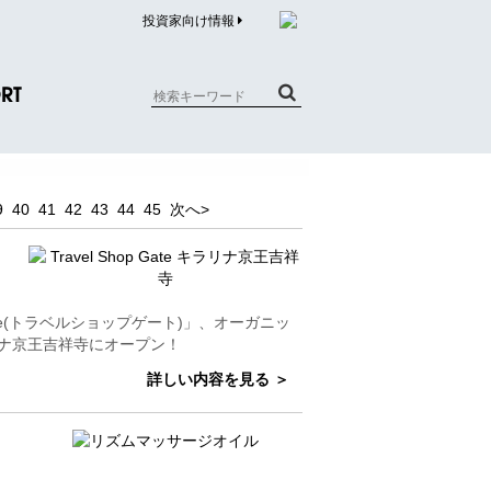
投資家向け情報
RT
質問（商品）
9
40
41
42
43
44
45
次へ>
合わせ
質問（企業）
リチウム電池内蔵品回収について
p Gate(トラベルショップゲート)」、オーガニッ
ラリナ京王吉祥寺にオープン！
詳しい内容を見る ＞