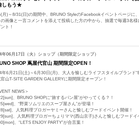
愉しもう★
16(月)～8/31(日)の期間中、BRUNO StyleのFacebookイベン
の画像と一言コメントを添えて投稿した方の中から、抽選で毎週3名様にSo
ゼント！
14年06月17日（火）ショップ（期間限定ショップ）
UNO SHOP 蔦屋代官山 期間限定OPEN！
14年6月21日(土)～6月30日(月)、大人を愉しむライフスタイルブラン
官山T-SITE GARDEN GALLERYに期間限定オープン！
VENT NEWS＞
/22[sun]、BRUNO SHOPに“旅するパン屋”がやってくる？！
/25[wed]、“野菜ソムリエのスープ屋さん”が登場！
/28[sat]、人気料理ブロガーヤミーさんと愉しむフードイベント開催！
/29[sun]、人気料理ブロガーちょりママ(西山京子)さんと愉しむフード
/30[mon]、“LETS ENJOY PARTY”が合言葉！