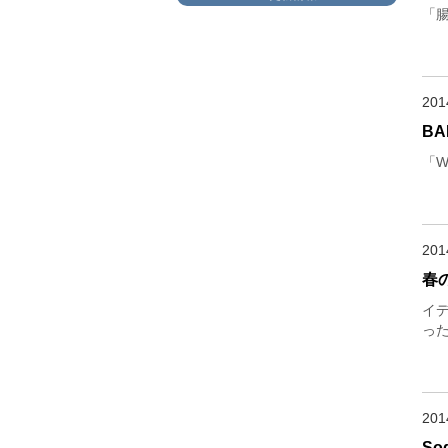
「
20
BA
「W
20
春
イ
っ
20
S