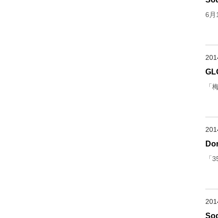
6月
20
GL
「
20
Do
「
20
S