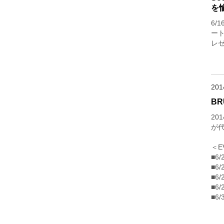
を
6/
ート
レ
20
BR
20
が代
＜E
■6
■6
■6
■6
■6