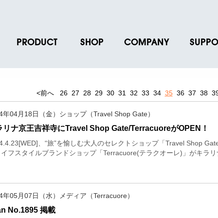
PRODUCT
SHOP
COMPANY
SUPPO
ース
ブランド一覧
店舗一覧
企業情報
よくあるご
ス
プロダクトデータ
オンラインショップ一覧
IR情報
取扱説明書
<前へ
26
27
28
29
30
31
32
33
34
35
36
37
38
3
ノベルティグッズ
BRUNO POINT SERVICE
リクルート
各種お問い
14年04月18日（金）ショップ（Travel Shop Gate）
お取引先様 会員認証
社会貢献活動
よくあるご
リナ京王吉祥寺にTravel Shop Gate/TerracuoreがOPEN！
14.4.23[WED]、“旅”を愉しむ大人のセレクトショップ「Travel Sho
イフスタイルブランドショップ「Terracuore(テラクオーレ)」がキ
14年05月07日（水）メディア（Terracuore）
an No.1895 掲載