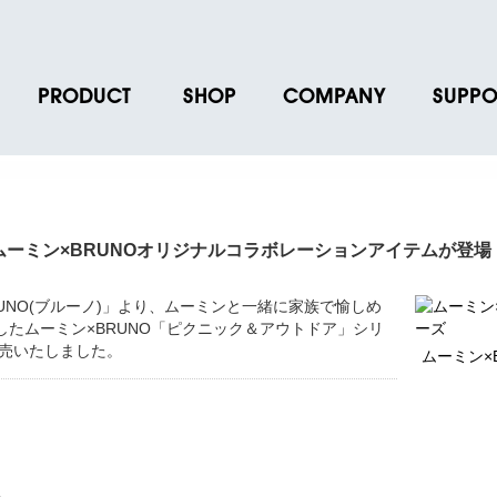
PRODUCT
SHOP
COMPANY
SUPPO
ース
ブランド一覧
店舗一覧
企業情報
よくあるご
ス
プロダクトデータ
オンラインショップ一覧
IR情報
取扱説明書
ノベルティグッズ
BRUNO POINT SERVICE
リクルート
各種お問い
ムーミン×BRUNOオリジナルコラボレーションアイテムが登場
お取引先様 会員認証
社会貢献活動
よくあるご
UNO(ブルーノ)」より、ムーミンと一緒に家族で愉しめ
したムーミン×BRUNO「ピクニック＆アウトドア」シリ
新発売いたしました。
ムーミン×
、
う。